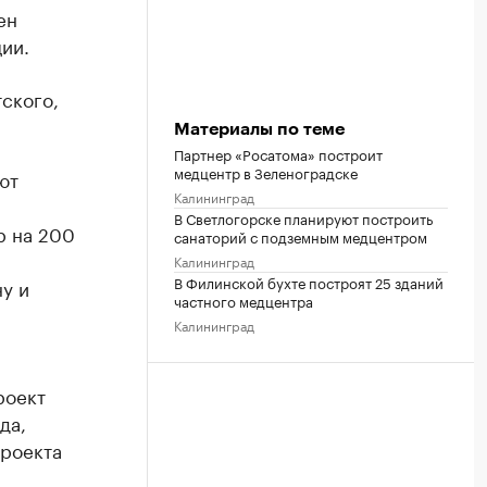
ен
ии.
ского,
Материалы по теме
Партнер «Росатома» построит
медцентр в Зеленоградске
ют
Калининград
В Светлогорске планируют построить
р на 200
санаторий с подземным медцентром
Калининград
В Филинской бухте построят 25 зданий
у и
частного медцентра
Калининград
роект
да,
проекта