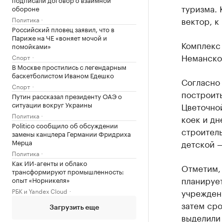
туризма. 
обороне
вектор, к
Политика
Российский пловец заявил, что в
Париже на ЧЕ «воняет мочой и
Комплекс 
помойками»
Неманско
Спорт
В Москве простились с легендарным
баскетболистом Иваном Едешко
Согласно
Спорт
построить
Путин рассказал президенту ОАЭ о
ситуации вокруг Украины
Цветочно
Политика
коек и дн
Politico сообщило об обсуждении
строитель
замены канцлера Германии Фридриха
Мерца
детской 
Политика
Как ИИ-агенты и облако
Отметим,
трансформируют промышленность:
планирует
опыт «Норникеля»
РБК и Yandex Cloud
учреждени
затем ср
Загрузить еще
выделили 