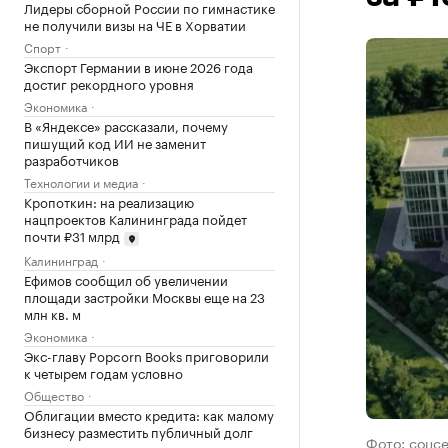
Лидеры сборной России по гимнастике
не получили визы на ЧЕ в Хорватии
Спорт
Экспорт Германии в июне 2026 года
достиг рекордного уровня
Экономика
В «Яндексе» рассказали, почему
пишущий код ИИ не заменит
разработчиков
Технологии и медиа
Кропоткин: на реализацию
нацпроектов Калининграда пойдет
почти ₽31 млрд
Калининград
Ефимов сообщил об увеличении
площади застройки Москвы еще на 23
млн кв. м
Экономика
Экс-главу Popcorn Books приговорили
к четырем годам условно
Общество
Облигации вместо кредита: как малому
бизнесу разместить публичный долг
Фото: соцс