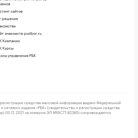
менов
стинг сайтов
г.решения
акомства
йт знакомств podbor.ru
К Компании
К Курсы
ола управления РБК
регистрации средства массовой информации выдано Федеральной
и сетевого издания «РБК» (свидетельство о регистрации средства
ор) 03.12.2021 за номером ЭЛ №ФС77-82385) сопровождаются