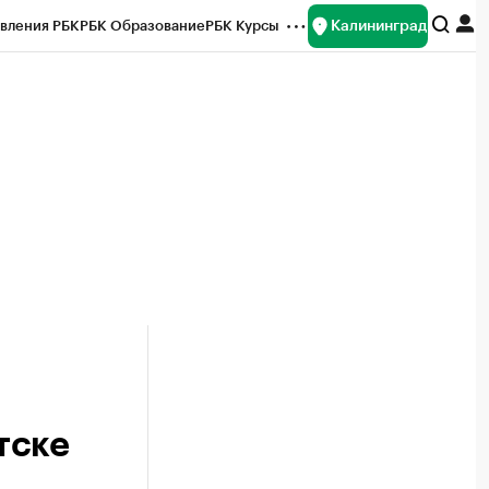
Калининград
вления РБК
РБК Образование
РБК Курсы
рейтинги
Франшизы
Газета
ок наличной валюты
тске