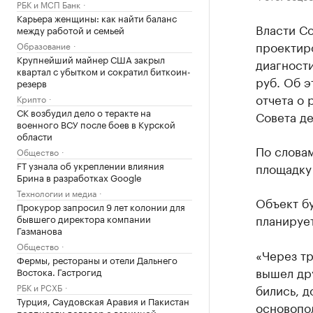
РБК и МСП Банк
Карьера женщины: как найти баланс
Власти Со
между работой и семьей
проектир
Образование
Крупнейший майнер США закрыл
диагности
квартал с убытком и сократил биткоин-
руб. Об э
резерв
отчета о 
Крипто
СК возбудил дело о теракте на
Совета де
военного ВСУ после боев в Курской
области
По словам
Общество
FT узнала об укреплении влияния
площадку 
Брина в разработках Google
Технологии и медиа
Объект бу
Прокурор запросил 9 лет колонии для
планирует
бывшего директора компании
Газманова
Общество
«Через тр
Фермы, рестораны и отели Дальнего
вышел дру
Востока. Гастрогид
РБК и РСХБ
бились, д
Турция, Саудовская Аравия и Пакистан
основопо
подписали договор о взаимной