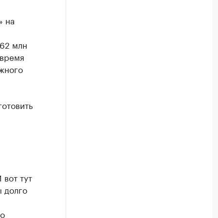
» на
962 млн
 время
ужного
готовить
 вот тут
ы долго
го