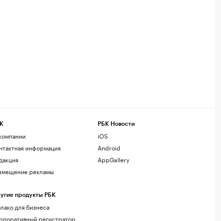
К
РБК Новости
компании
iOS
нтактная информация
Android
дакция
AppGallery
змещение рекламы
угие продукты РБК
лако для бизнеса
рпоративный регистратор