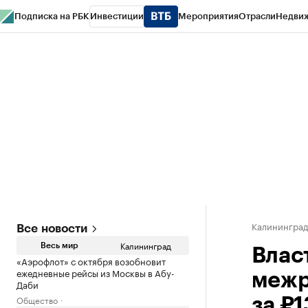
Подписка на РБК
Инвестиции
Мероприятия
Отрасли
Недви
РБК Life
Тренды
Визионеры
Национальные проекты
Город
Стиль
Кр
Спецпроекты СПб
Конференции СПб
Спецпроекты
Проверка конт
Калинингра
Все новости
Калининград
Весь мир
Влас
«Аэрофлот» с октября возобновит
ежедневные рейсы из Москвы в Абу-
межр
Даби
Общество
за ₽