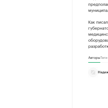
предполаг
муниципал
Как писал
губернат
медицинс
оборудова
разработк
Авторы
Теги
Надеж