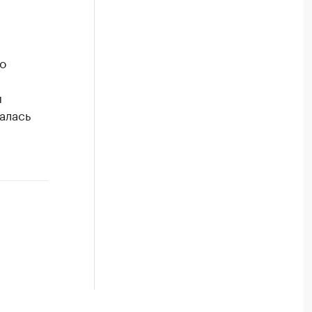
о
м
алась