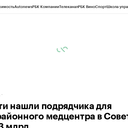
жимость
Autonews
РБК Компании
Телеканал
РБК Вино
Спорт
Школа упра
ипто
РБК Бизнес-среда
Дискуссионный клуб
Исследования
Кредитные 
рагентов
Политика
Экономика
Бизнес
Технологии и медиа
Финансы
Рын
д
ти нашли подрядчика для
айонного медцентра в Сове
13 млрд