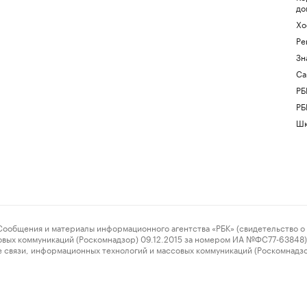
до
Хо
Ре
Зн
Са
РБ
РБ
Шк
ения и материалы информационного агентства «РБК» (свидетельство о 
овых коммуникаций (Роскомнадзор) 09.12.2015 за номером ИА №ФС77-63848) 
 связи, информационных технологий и массовых коммуникаций (Роскомнадз