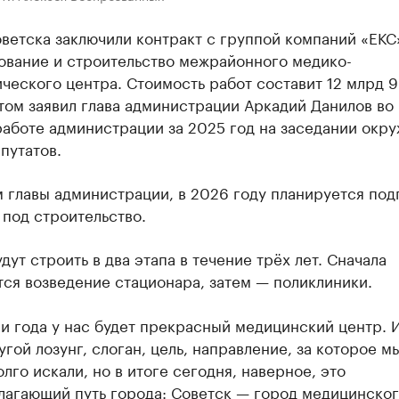
ветска заключили контракт с группой компаний «ЕКС
ование и строительство межрайонного медико-
ческого центра. Стоимость работ составит 12 млрд 
том заявил глава администрации Аркадий Данилов во
работе администрации за 2025 год на заседании окр
путатов.
 главы администрации, в 2026 году планируется под
под строительство.
дут строить в два этапа в течение трёх лет. Сначала
ся возведение стационара, затем — поликлиники.
и года у нас будет прекрасный медицинский центр. И
гой лозунг, слоган, цель, направление, за которое м
олго искали, но в итоге сегодня, наверное, это
лагающий путь города: Советск — город медицинско