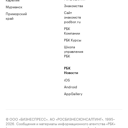
Знакомства
Мурманск
Сайт
Приморский
знакомств
край
podbor.ru
РБК
Компании
РБК Курсы
Школа
управления
РБК
РБК
Новости
iOS
Android
AppGallery
© ООО «БИЗНЕСПРЕСС», АО «РОСБИЗНЕСКОНСАЛТИНГ», 1995–
2026. Сообщения и материалы информационного агентства «РБК»
(свидетельство о регистрации средства массовой информации