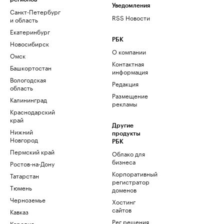
Уведомления
Санкт-Петербург
RSS Новости
и область
Екатеринбург
РБК
Новосибирск
О компании
Омск
Контактная
Башкортостан
информация
Вологодская
Редакция
область
Размещение
Калининград
рекламы
Краснодарский
край
Другие
Нижний
продукты
Новгород
РБК
Пермский край
Облако для
бизнеса
Ростов-на-Дону
Корпоративный
Татарстан
регистратор
Тюмень
доменов
Черноземье
Хостинг
сайтов
Кавказ
Рег.решения
Карелия