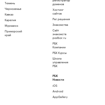
Тюмень
доменов
Черноземье
Хостинг
сайтов
Кавказ
Рег.решения
Карелия
Знакомства
Мурманск
Сайт
Приморский
знакомств
край
podbor.ru
РБК
Компании
РБК Курсы
Школа
управления
РБК
РБК
Новости
iOS
Android
AppGallery