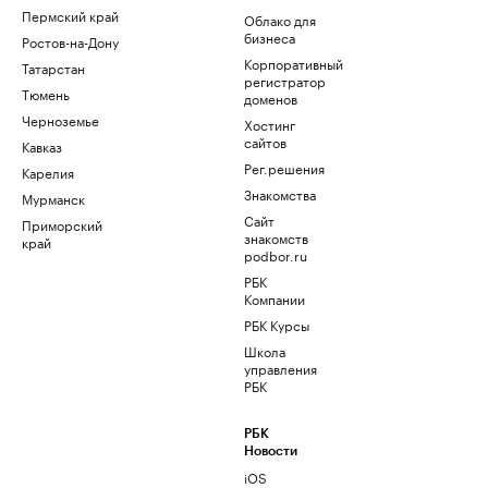
Пермский край
Облако для
бизнеса
Ростов-на-Дону
Корпоративный
Татарстан
регистратор
Тюмень
доменов
Черноземье
Хостинг
сайтов
Кавказ
Рег.решения
Карелия
Знакомства
Мурманск
Сайт
Приморский
знакомств
край
podbor.ru
РБК
Компании
РБК Курсы
Школа
управления
РБК
РБК
Новости
iOS