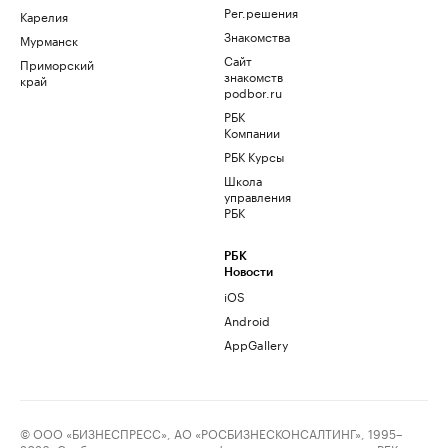
Рег.решения
Карелия
Знакомства
Мурманск
Сайт
Приморский
знакомств
край
podbor.ru
РБК
Компании
РБК Курсы
Школа
управления
РБК
РБК
Новости
iOS
Android
AppGallery
© ООО «БИЗНЕСПРЕСС», АО «РОСБИЗНЕСКОНСАЛТИНГ», 1995–