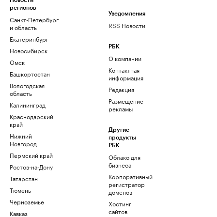
Новости
регионов
Уведомления
Санкт-Петербург
RSS Новости
и область
Екатеринбург
РБК
Новосибирск
О компании
Омск
Контактная
Башкортостан
информация
Вологодская
Редакция
область
Размещение
Калининград
рекламы
Краснодарский
край
Другие
Нижний
продукты
Новгород
РБК
Пермский край
Облако для
бизнеса
Ростов-на-Дону
Корпоративный
Татарстан
регистратор
Тюмень
доменов
Черноземье
Хостинг
сайтов
Кавказ