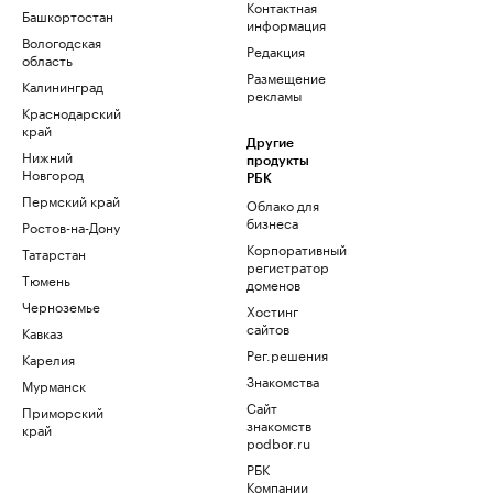
Контактная
Башкортостан
информация
Вологодская
Редакция
область
Размещение
Калининград
рекламы
Краснодарский
край
Другие
Нижний
продукты
Новгород
РБК
Пермский край
Облако для
бизнеса
Ростов-на-Дону
Корпоративный
Татарстан
регистратор
Тюмень
доменов
Черноземье
Хостинг
сайтов
Кавказ
Рег.решения
Карелия
Знакомства
Мурманск
Сайт
Приморский
знакомств
край
podbor.ru
РБК
Компании