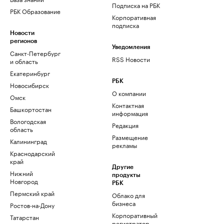
Подписка на РБК
РБК Образование
Корпоративная
подписка
Новости
регионов
Уведомления
Санкт-Петербург
RSS Новости
и область
Екатеринбург
РБК
Новосибирск
О компании
Омск
Контактная
Башкортостан
информация
Вологодская
Редакция
область
Размещение
Калининград
рекламы
Краснодарский
край
Другие
Нижний
продукты
Новгород
РБК
Пермский край
Облако для
бизнеса
Ростов-на-Дону
Корпоративный
Татарстан
регистратор