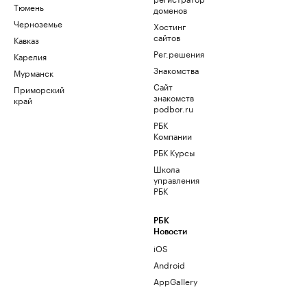
Тюмень
доменов
Черноземье
Хостинг
сайтов
Кавказ
Рег.решения
Карелия
Знакомства
Мурманск
Сайт
Приморский
знакомств
край
podbor.ru
РБК
Компании
РБК Курсы
Школа
управления
РБК
РБК
Новости
iOS
Android
AppGallery