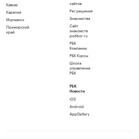
сайтов
Кавказ
Рег.решения
Карелия
Знакомства
Мурманск
Сайт
Приморский
знакомств
край
podbor.ru
РБК
Компании
РБК Курсы
Школа
управления
РБК
РБК
Новости
iOS
Android
AppGallery