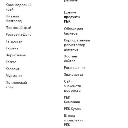
Краснодарский
край
Другие
Нижний
продукты
Новгород
РБК
Пермский край
Облако для
бизнеса
Ростов-на-Дону
Корпоративный
Татарстан
регистратор
Тюмень
доменов
Черноземье
Хостинг
сайтов
Кавказ
Рег.решения
Карелия
Знакомства
Мурманск
Сайт
Приморский
знакомств
край
podbor.ru
РБК
Компании
РБК Курсы
Школа
управления
РБК