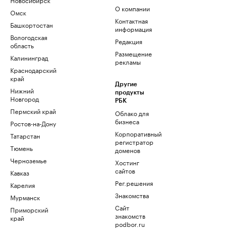
О компании
Омск
Контактная
Башкортостан
информация
Вологодская
Редакция
область
Размещение
Калининград
рекламы
Краснодарский
край
Другие
Нижний
продукты
Новгород
РБК
Пермский край
Облако для
бизнеса
Ростов-на-Дону
Корпоративный
Татарстан
регистратор
Тюмень
доменов
Черноземье
Хостинг
сайтов
Кавказ
Рег.решения
Карелия
Знакомства
Мурманск
Сайт
Приморский
знакомств
край
podbor.ru