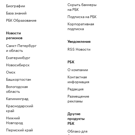
Скрыть баннеры
Биографии
на РБК
База знаний
Подписка на РБК
РБК Образование
Корпоративная
подписка
Новости
регионов
Уведомления
Санкт-Петербург
RSS Новости
и область
Екатеринбург
РБК
Новосибирск
О компании
Омск
Контактная
Башкортостан
информация
Вологодская
Редакция
область
Размещение
Калининград
рекламы
Краснодарский
край
Другие
Нижний
продукты
Новгород
РБК
Пермский край
Облако для