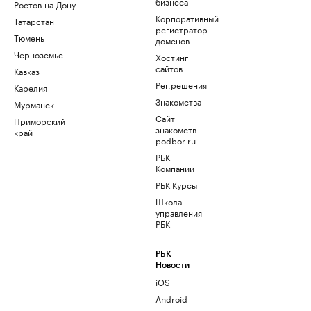
бизнеса
Ростов-на-Дону
Корпоративный
Татарстан
регистратор
Тюмень
доменов
Черноземье
Хостинг
сайтов
Кавказ
Рег.решения
Карелия
Знакомства
Мурманск
Сайт
Приморский
знакомств
край
podbor.ru
РБК
Компании
РБК Курсы
Школа
управления
РБК
РБК
Новости
iOS
Android