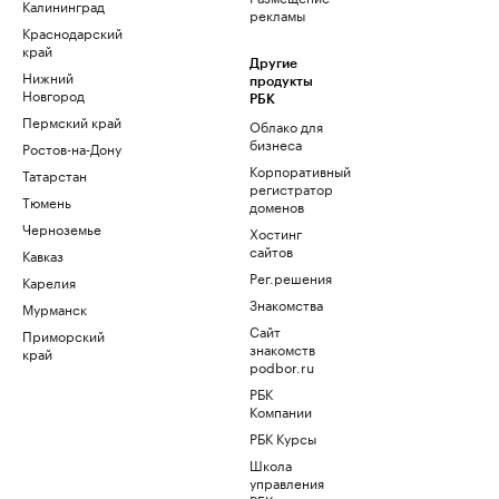
Калининград
рекламы
Краснодарский
край
Другие
Нижний
продукты
Новгород
РБК
Пермский край
Облако для
бизнеса
Ростов-на-Дону
Корпоративный
Татарстан
регистратор
Тюмень
доменов
Черноземье
Хостинг
сайтов
Кавказ
Рег.решения
Карелия
Знакомства
Мурманск
Сайт
Приморский
знакомств
край
podbor.ru
РБК
Компании
РБК Курсы
Школа
управления