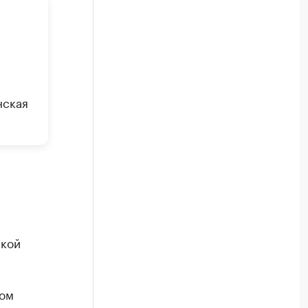
нская
ской
ном