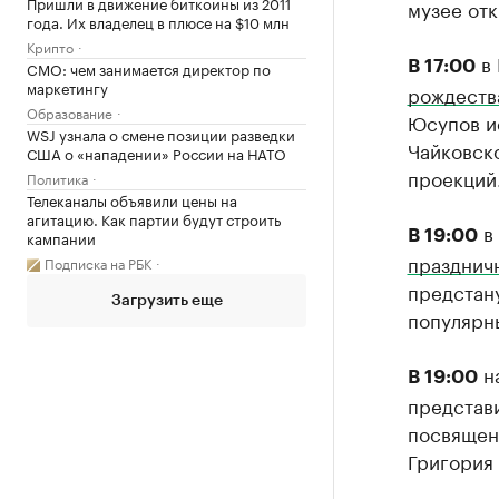
Пришли в движение биткоины из 2011
музее от
года. Их владелец в плюсе на $10 млн
Крипто
в 
CMO: чем занимается директор по
В 17:00
маркетингу
рождеств
Образование
Юсупов и
WSJ узнала о смене позиции разведки
Чайковск
США о «нападении» России на НАТО
проекций
Политика
Телеканалы объявили цены на
агитацию. Как партии будут строить
в 
кампании
В 19:00
празднич
Подписка на РБК
предстану
Загрузить еще
популярн
на
В 19:00
представи
посвящена
Григория