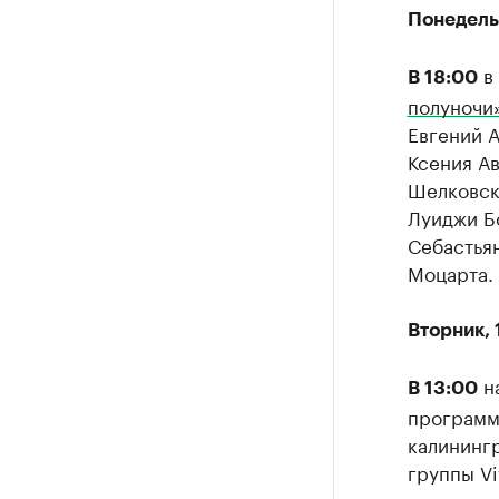
Понедель
в 
В 18:00
полуночи
Евгений 
Ксения А
Шелковск
Луиджи Б
Себастьян
Моцарта.
Вторник, 
на
В 13:00
программа
калининг
группы Vi