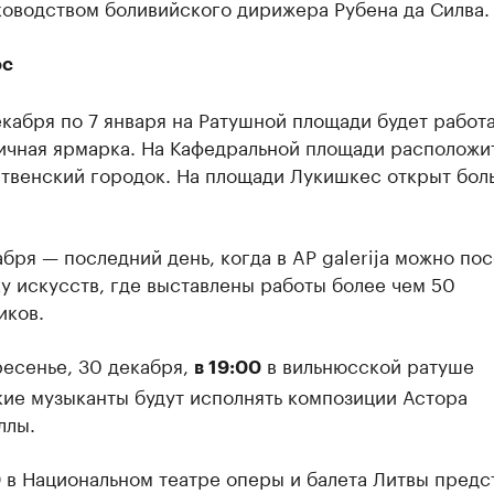
ководством боливийского дирижера Рубена да Силва.
юс
екабря по 7 января на Ратушной площади будет работа
ичная ярмарка. На Кафедральной площади расположи
твенский городок. На площади Лукишкес открыт бол
бря — последний день, когда в AP galerija можно пос
у искусств, где выставлены работы более чем 50
иков.
ресенье, 30 декабря,
в вильнюсской ратуше
в 19:00
кие музыканты будут исполнять композиции Астора
ллы.
в Национальном театре оперы и балета Литвы предс
0