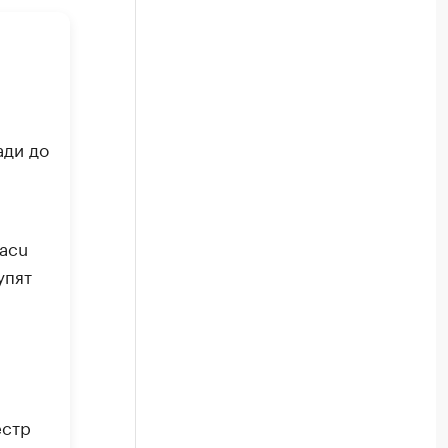
ади до
łacu
упят
естр