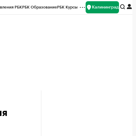
Калининград
вления РБК
РБК Образование
РБК Курсы
рейтинги
Франшизы
Газета
ок наличной валюты
ия