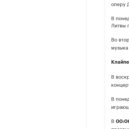
оперу Д
В понед
Литвы 
Во втор
музыка
Клайпе
В воск
концер
В понед
играющ
В
00:0
праздн