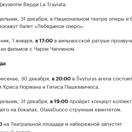
жузеппе Верди La Traviata.
ельник, 31 декабря, в Национальном театре оперы и 
покажут балет «Лебединое озеро».
ник, 1 января,
в вильнюсской ратуше прозвуч
в 17:00
 из фильмов с Чарли Чаплином.
да
ресенье, 30 декабря,
в Švyturys arena состои
в 20:00
т Криса Нормана и Гитиса Пашкевичюса.
ельник, 31 декабря,
пройдет концерт коллект
в 19:00
его на бокалах, GlassDuoсо струнным квинтетом.
на Театральной площади и набережной запустят
0
ичный салют.