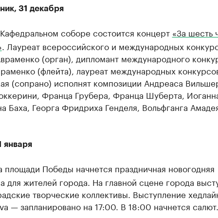
ник, 31 декабря
Кафедральном соборе состоится концерт
«За шесть 
»
. Лауреат всероссийского и международных конкур
Авраменко (орган), дипломант международного конку
враменко (флейта), лауреат международных конкурсо
ая (сопрано) исполнят композиции Андреаса Вильше
оккерини, Франца Грубера, Франца Шуберта, Иоганн
а Баха, Георга Фридриха Генделя, Вольфганга Амаде
1 января
 площади Победы начнется праздничная новогодняя
 для жителей города. На главной сцене города выст
радские творческие коллективы. Выступление хедла
va — запланировано на 17:00. В 18:00 начнется салют