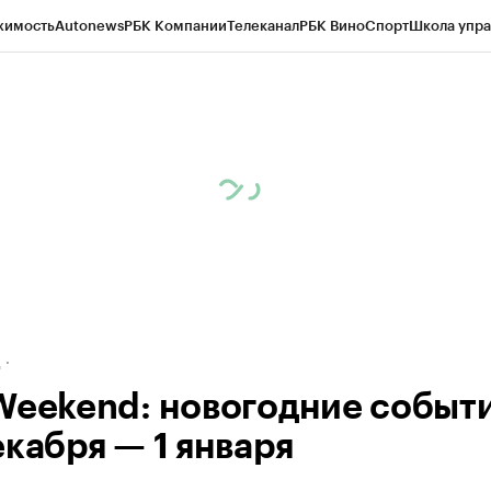
жимость
Autonews
РБК Компании
Телеканал
РБК Вино
Спорт
Школа упра
ипто
РБК Бизнес-среда
Дискуссионный клуб
Исследования
Кредитные 
рагентов
Политика
Экономика
Бизнес
Технологии и медиа
Финансы
Рын
д
Weekend: новогодние событ
екабря — 1 января