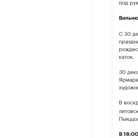
под ру
Вильн
С 30 д
праздн
рождес
каток.
30 дека
Ярмарк
художн
В воск
литовс
Пьяццо
В 18:0