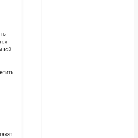
ть
тся
ьшой
етить
тавят