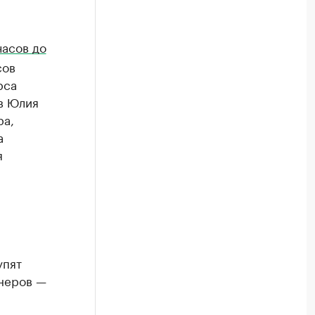
часов до
сов
рса
в Юлия
ра,
а
я
упят
йнеров —
.