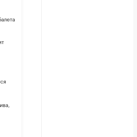
балета
ит
тся
ива,