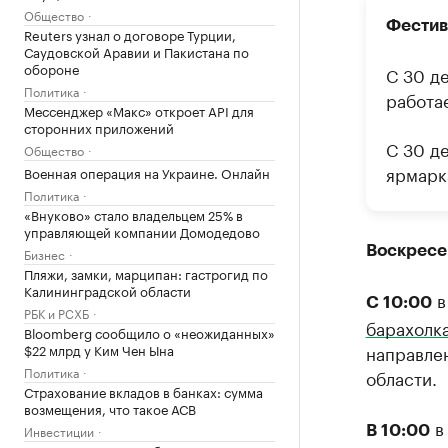
Общество
Фестив
Reuters узнал о договоре Турции,
Саудовской Аравии и Пакистана по
обороне
С 30 д
Политика
работае
Мессенджер «Макс» откроет API для
сторонних приложений
С 30 д
Общество
ярмарк
Военная операция на Украине. Онлайн
Политика
«Внуково» стало владельцем 25% в
управляющей компании Домодедово
Воскресе
Бизнес
Пляжи, замки, марципан: гастрогид по
Калининградской области
в
С 10:00
РБК и РСХБ
барахолк
Bloomberg сообщило о «неожиданных»
$22 млрд у Ким Чен Ына
направле
Политика
области.
Страхование вкладов в банках: сумма
возмещения, что такое АСВ
в
Инвестиции
В 10:00