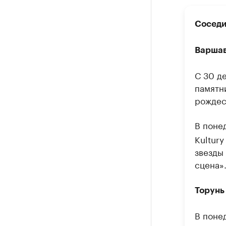
Сосед
Варша
С 30 д
памятн
рождес
В понед
Kultury
звезды
сцена»
Торунь
В понед