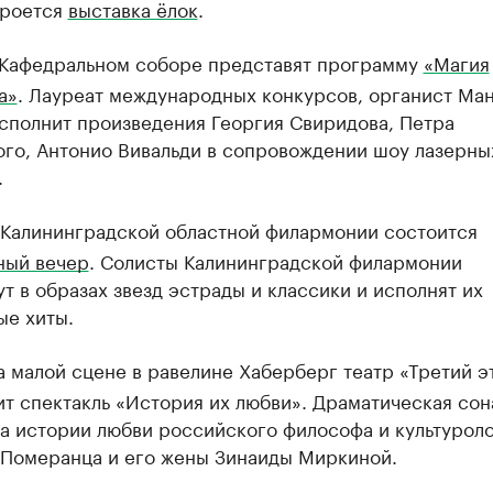
кроется
выставка ёлок
.
Кафедральном соборе представят программу
«Магия
а»
. Лауреат международных конкурсов, органист Ма
сполнит произведения Георгия Свиридова, Петра
ого, Антонио Вивальди в сопровождении шоу лазерны
.
Калининградской областной филармонии состоится
ный вечер
. Солисты Калининградской филармонии
т в образах звезд эстрады и классики и исполнят их
ые хиты.
 малой сцене в равелине Хаберберг театр «Третий э
т спектакль «История их любви». Драматическая сон
 истории любви ​российского философа и культурол
 Померанца и его жены Зинаиды Миркиной.