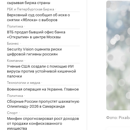
сырьевая биржа страны
РБК и Петербургская Биржа
Верховный суд сообщил об иске о
снятии «Яблока» с выборов
Политика
ВТБ продал бывший офис банка
«Открытие» в центре Москвы
Бизнес
Security Vision оценила риски
цифровой гигиены россиян
Компании
Ученые США создали с помощью ИИ
вирусы против устойчивой кишечной
палочки
Технологии и медиа
Военная операция на Украине. Главное
Политика
Сборные России пропустят шахматную
Олимпиаду-2026 в Самарканде
Спорт
Фото: Pixab
Минфин спрогнозировал рост доходов
от продажи конфискованного
имущества