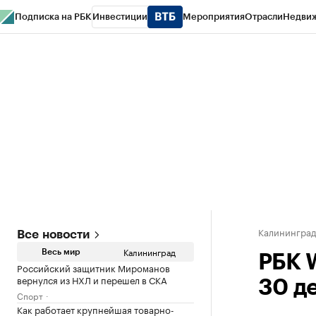
Подписка на РБК
Инвестиции
Мероприятия
Отрасли
Недви
РБК Life
Тренды
Визионеры
Национальные проекты
Город
Стиль
Кр
Спецпроекты СПб
Конференции СПб
Спецпроекты
Проверка конт
Калинингра
Все новости
Калининград
Весь мир
РБК 
Российский защитник Мироманов
вернулся из НХЛ и перешел в СКА
30 д
Спорт
Как работает крупнейшая товарно-