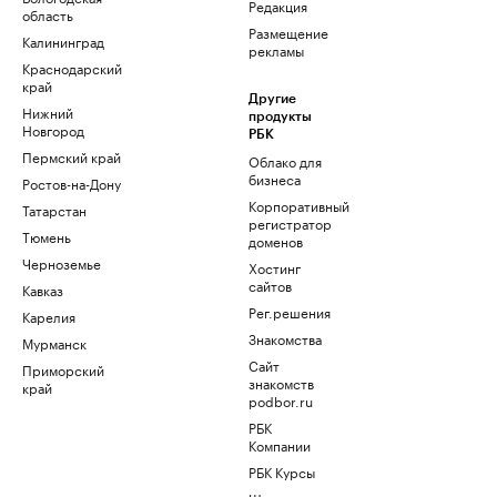
Редакция
область
Размещение
Калининград
рекламы
Краснодарский
край
Другие
Нижний
продукты
Новгород
РБК
Пермский край
Облако для
бизнеса
Ростов-на-Дону
Корпоративный
Татарстан
регистратор
Тюмень
доменов
Черноземье
Хостинг
сайтов
Кавказ
Рег.решения
Карелия
Знакомства
Мурманск
Сайт
Приморский
знакомств
край
podbor.ru
РБК
Компании
РБК Курсы