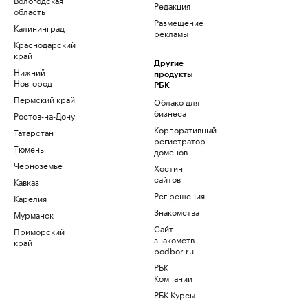
Редакция
область
Размещение
Калининград
рекламы
Краснодарский
край
Другие
Нижний
продукты
Новгород
РБК
Пермский край
Облако для
бизнеса
Ростов-на-Дону
Корпоративный
Татарстан
регистратор
Тюмень
доменов
Черноземье
Хостинг
сайтов
Кавказ
Рег.решения
Карелия
Знакомства
Мурманск
Сайт
Приморский
знакомств
край
podbor.ru
РБК
Компании
РБК Курсы