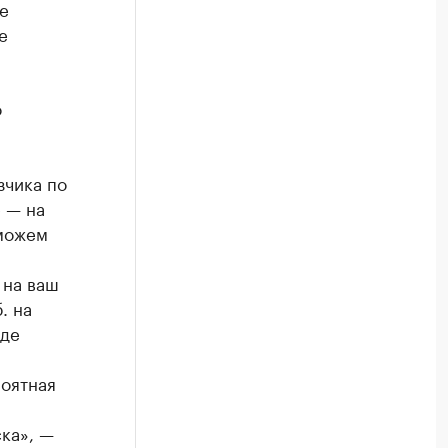
е
е
о
зчика по
е — на
 можем
 на ваш
. на
оде
роятная
ска», —