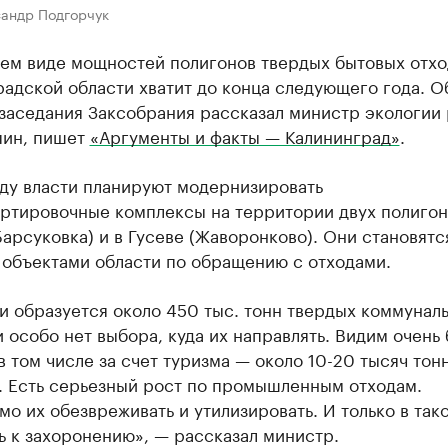
сандр Подгорчук
ем виде мощностей полигонов твердых бытовых отхо
адской области хватит до конца следующего года. О
 заседания Заксобрания рассказал министр экологии
пин, пишет
«Аргументы и факты — Калининград»
.
оду власти планируют модернизировать
ртировочные комплексы на территории двух полигон
арсуковка) и в Гусеве (Жаворонково). Они становятс
 объектами области по обращению с отходами.
и образуется около 450 тыс. тонн твердых коммунал
и особо нет выбора, куда их направлять. Видим очень
в том числе за счет туризма — около 10-20 тысяч тон
. Есть серьезный рост по промышленным отходам.
о их обезвреживать и утилизировать. И только в так
 к захоронению», — рассказал министр.