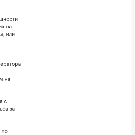
ощности
их на
ы, или
ператора
м на
я с
ьба за
 по