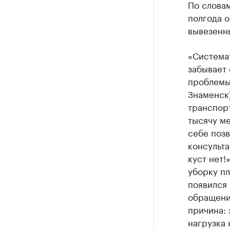
По словам
полгода о
вывезенн
«Система
забывает 
проблемы.
Знаменск)
транспорт
тысячу ме
себе поз
консульт
куст нет!
уборку пл
появился
обращение
причина: 
нагрузка 