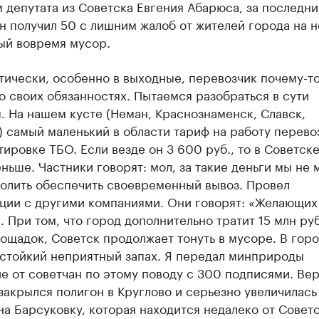
 депутата из Советска Евгения Абарюса, за последни
н получил 50 с лишним жалоб от жителей города на н
ый вовремя мусор.
тически, особенно в выходные, перевозчик почему-т
о своих обязанностях. Пытаемся разобраться в сути
 На нашем кусте (Неман, Краснознаменск, Славск,
 самый маленький в области тариф на работу перево
ировке ТБО. Если везде он 3 600 руб., то в Советск
ньше. Частники говорят: мол, за такие деньги мы не
волить обеспечить своевременный вывоз. Провел
ации с другими компаниями. Они говорят: «Желающих
». При том, что город дополнительно тратит 15 млн руб
ощадок, Советск продолжает тонуть в мусоре. В гор
 стойкий неприятный запах. Я передал минприроды
 от советчан по этому поводу с 300 подписями. Ве
закрылся полигон в Круглово и серьезно увеличилась
на Барсуковку, которая находится недалеко от Совет