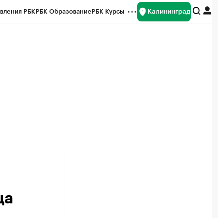
Калининград
вления РБК
РБК Образование
РБК Курсы
рейтинги
Франшизы
Газета
ок наличной валюты
ца