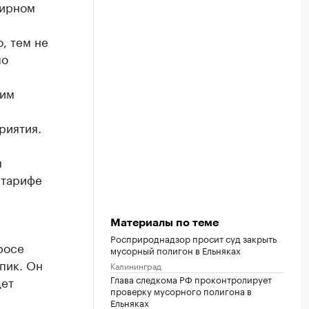
тирном
, тем не
по
тим
риятия.
ы
в тарифе
Материалы по теме
Росприроднадзор просит суд закрыть
росе
мусорный полигон в Ельняках
пик. Он
Калининград
Глава следкома РФ проконтролирует
дет
проверку мусорного полигона в
Ельняках