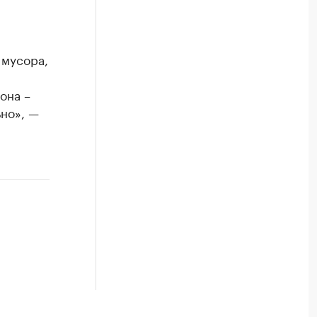
 мусора,
она –
ьно», —