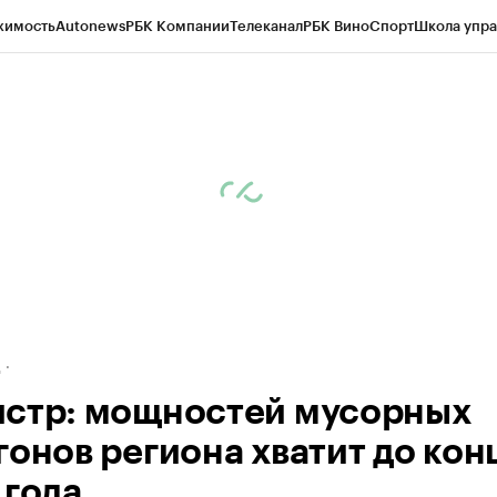
жимость
Autonews
РБК Компании
Телеканал
РБК Вино
Спорт
Школа упра
ипто
РБК Бизнес-среда
Дискуссионный клуб
Исследования
Кредитные 
рагентов
Политика
Экономика
Бизнес
Технологии и медиа
Финансы
Рын
д
стр: мощностей мусорных
гонов региона хватит до кон
 года