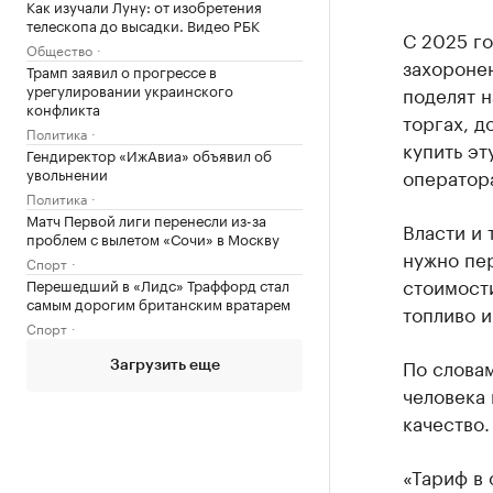
Как изучали Луну: от изобретения
телескопа до высадки. Видео РБК
С 2025 го
Общество
захороне
Трамп заявил о прогрессе в
урегулировании украинского
поделят н
конфликта
торгах, д
Политика
купить эт
Гендиректор «ИжАвиа» объявил об
увольнении
оператор
Политика
Матч Первой лиги перенесли из-за
Власти и 
проблем с вылетом «Сочи» в Москву
нужно пер
Спорт
стоимости
Перешедший в «Лидс» Траффорд стал
самым дорогим британским вратарем
топливо 
Спорт
По словам
Загрузить еще
человека 
качество.
«Тариф в 