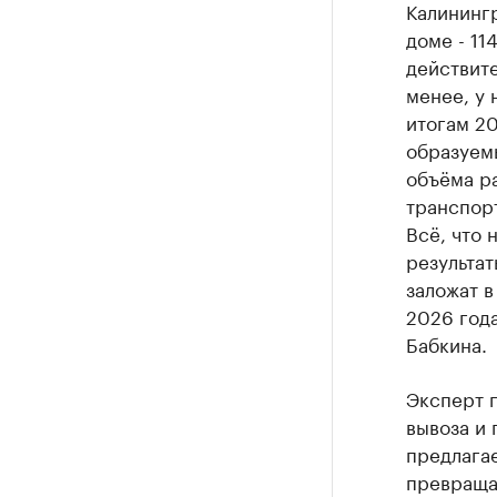
Калининг
доме - 11
действите
менее, у 
итогам 20
образуемы
объёма ра
транспор
Всё, что 
результат
заложат в
2026 год
Бабкина.
Эксперт 
вывоза и 
предлагае
превращат