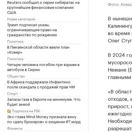
Reuters сообщил о серии кибератак на
Фото: Алек
крупнейшие финансовые компании
США
В нынешн
Новая категория
Трамп подписал указы,
Калинингр
ограничивающие право на
во время
гражданство по рождению
Олег Сту
Политика
В Пензенской области ввели план
«Ковер»
В 2024 г
Политика
мусоросо
Четыре человека погибли при взрыве в
Немане (Б
автобусе в Сирии
главными
Общество
В Африке поддержали Инфантино
после скандала с продажей прав ЧМ
«В област
Спорт
отходов, 
Запасы газа в Европе на минимуме. Что
будет зимой
прирост, 
Подписка на РБК
ежегодно
Экс-глава Mind Money признала вину
Необходим
по «делу брокеров» о хищении ₽7 млрд
разрешать
Финансы