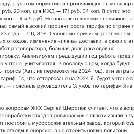
раду, с учетом нормативов проживающего в мноквар
4 руб. 23 коп, для ИЖД — 171 руб. 34 коп. В сутки это
льно — 4 и 5 руб. Не настолько весомые величины, но
нас самый высокий процент роста тарифа по стране 
23 года — 116, 8 %. Основные причины: рост массы
х отходов, изменение «плеча» доставки, в связи с э
бот регоператора, большая доля расходов на
тировку. Анализируем предыдущий год работы предп
не учтено, учитывается. В последующем, когда будут
ы торгов (Авт.: на перевозку на 2024 год), эти затрат
 тариф. То, что отторговано на 2024-й, будет учтено 
а», — пояснила руководитель Службы по тарифам Яна
по вопросам ЖКХ Сергей Шерстюк считает, что в воп
переработки отходов региональные власти зашли в ту
т построить мусоросжигательный завод, который бу
ь отходы в энергию, а не строить новые полигоны.