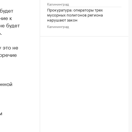
Калининград
 будет
Прокуратура: операторы трех
мусорных полигонов региона
ние к
нарушают закон
не будет
Калининград
.
 это не
воречие
онной
м