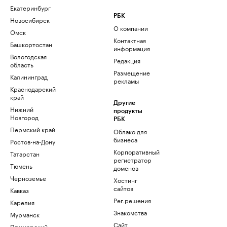
Екатеринбург
РБК
Новосибирск
О компании
Омск
Контактная
Башкортостан
информация
Вологодская
Редакция
область
Размещение
Калининград
рекламы
Краснодарский
край
Другие
Нижний
продукты
Новгород
РБК
Пермский край
Облако для
бизнеса
Ростов-на-Дону
Корпоративный
Татарстан
регистратор
Тюмень
доменов
Черноземье
Хостинг
сайтов
Кавказ
Рег.решения
Карелия
Знакомства
Мурманск
Сайт
Приморский