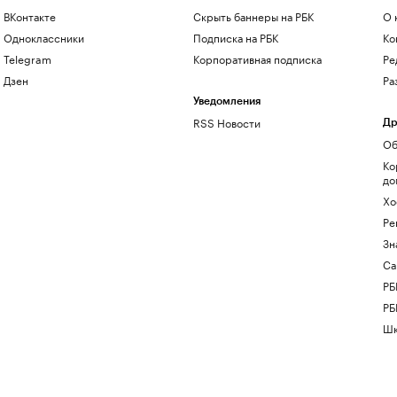
ВКонтакте
Скрыть баннеры на РБК
О 
Одноклассники
Подписка на РБК
Ко
Telegram
Корпоративная подписка
Ре
Дзен
Ра
Уведомления
RSS Новости
Др
Об
Ко
до
Хо
Ре
Зн
Са
РБ
РБ
Шк