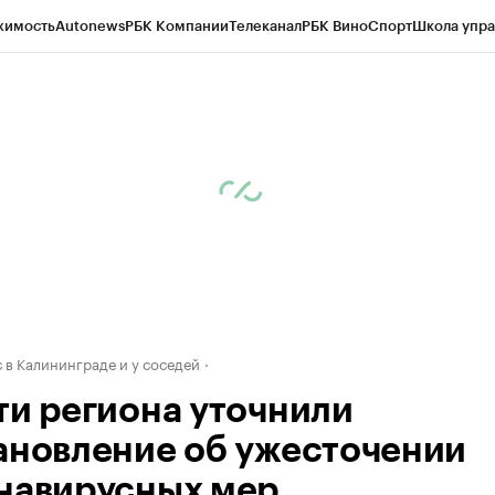
жимость
Autonews
РБК Компании
Телеканал
РБК Вино
Спорт
Школа упра
ипто
РБК Бизнес-среда
Дискуссионный клуб
Исследования
Кредитные 
рагентов
Политика
Экономика
Бизнес
Технологии и медиа
Финансы
Рын
 в Калининграде и у соседей
ти региона уточнили
ановление об ужесточении
навирусных мер