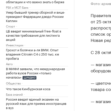
облигации и что важно знать о бирже
Фото: архив
РБК и МСП Банк
Умер бывший тренер сборной и вице-
Правител
президент Федерации дзюдо России
Каплин
от 25 окт
Спорт
распрост
ЦБ введет минимальный free-float в
список ор
качестве требования для листинга
Новая ред
акций
Инвестиции
Грохот и болячки а-ля BMW. Опыт
С 28 октя
владения Citroёn C4 с 250 тыс. км
пробега
— магази
Авто
В МИФИ заявили, что международная
оборудова
работа вузов России «только
началась»
РАДИО
— цветочн
Общество
товара со
Что такое Кинбурнская коса
База знаний
Россия введет единый экзамен на
— магазин
русский язык для приема иностранцев
в вуз