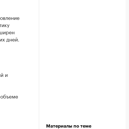
новление
тику
сширен
их дней.
й и
 объеме
Материалы по теме