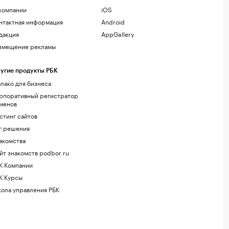
компании
iOS
нтактная информация
Android
дакция
AppGallery
змещение рекламы
угие продукты РБК
лако для бизнеса
рпоративный регистратор
менов
стинг сайтов
г.решения
акомства
йт знакомств podbor.ru
К Компании
К Курсы
ола управления РБК