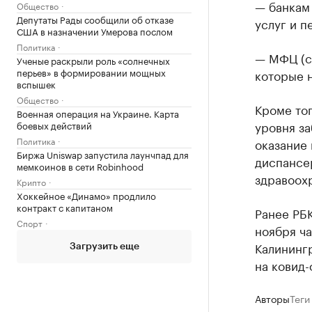
— банкам
Общество
Депутаты Рады сообщили об отказе
услуг и п
США в назначении Умерова послом
Политика
— МФЦ (с 
Ученые раскрыли роль «солнечных
перьев» в формировании мощных
которые н
вспышек
Общество
Кроме то
Военная операция на Украине. Карта
уровня з
боевых действий
Политика
оказание
Биржа Uniswap запустила лаунчпад для
диспансе
мемкоинов в сети Robinhood
здравоох
Крипто
Хоккейное «Динамо» продлило
контракт с капитаном
Ранее РБ
Спорт
ноября ча
Калинингр
Загрузить еще
на ковид-
Авторы
Теги