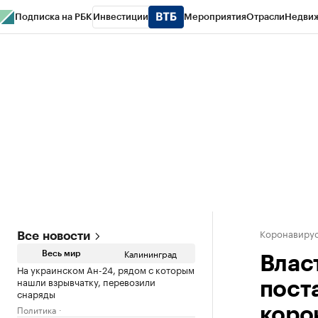
Подписка на РБК
Инвестиции
Мероприятия
Отрасли
Недви
РБК Life
Тренды
Визионеры
Национальные проекты
Город
Стиль
Кр
Спецпроекты СПб
Конференции СПб
Спецпроекты
Проверка конт
Коронавирус
Все новости
Калининград
Весь мир
Влас
На украинском Ан-24, рядом с которым
нашли взрывчатку, перевозили
пост
снаряды
Политика
коро