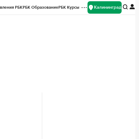
Калининград
вления РБК
РБК Образование
РБК Курсы
рейтинги
Франшизы
Газета
ок наличной валюты