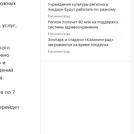
ложных
Учреждения культуры региона в
локдаун будут работать по-разному
Калининград
Регион получит 92 млн на поддержку
 услуг,
системы здравоохранения
Калининград
Зоопарк и стадион «Калининград»
закрываются на время локдауна
кого
Калининград
лено
 и
дений
а.
я по 7
перейдет