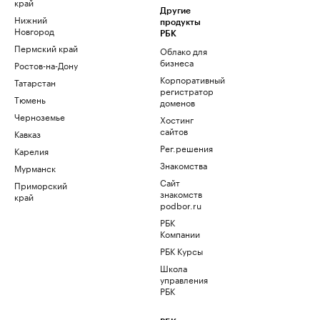
край
Другие
Нижний
продукты
Новгород
РБК
Пермский край
Облако для
бизнеса
Ростов-на-Дону
Корпоративный
Татарстан
регистратор
Тюмень
доменов
Черноземье
Хостинг
сайтов
Кавказ
Рег.решения
Карелия
Знакомства
Мурманск
Сайт
Приморский
знакомств
край
podbor.ru
РБК
Компании
РБК Курсы
Школа
управления
РБК