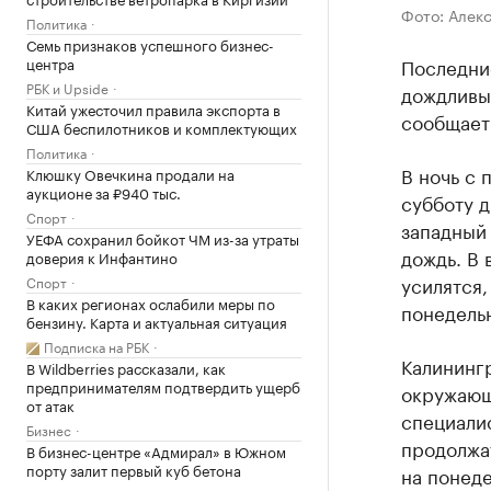
Фото: Алек
Политика
Семь признаков успешного бизнес-
центра
Последние
РБК и Upside
дождливым
Китай ужесточил правила экспорта в
сообщае
США беспилотников и комплектующих
Политика
В ночь с 
Клюшку Овечкина продали на
аукционе за ₽940 тыс.
субботу д
Спорт
западный 
УЕФА сохранил бойкот ЧМ из-за утраты
дождь. В 
доверия к Инфантино
усилятся,
Спорт
В каких регионах ослабили меры по
понедельн
бензину. Карта и актуальная ситуация
Подписка на РБК
Калининг
В Wildberries рассказали, как
предпринимателям подтвердить ущерб
окружающе
от атак
специали
Бизнес
продолжат
В бизнес-центре «Адмирал» в Южном
порту залит первый куб бетона
на понеде