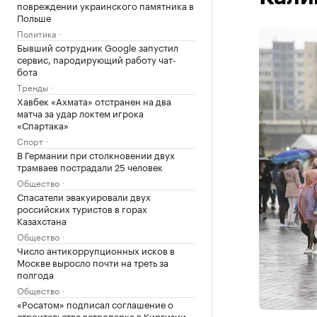
повреждении украинского памятника в
Польше
Политика
Бывший сотрудник Google запустил
сервис, пародирующий работу чат-
бота
Тренды
Хавбек «Ахмата» отстранен на два
матча за удар локтем игрока
«Спартака»
Спорт
В Германии при столкновении двух
трамваев пострадали 25 человек
Общество
Спасатели эвакуировали двух
российских туристов в горах
Казахстана
Общество
Число антикоррупционных исков в
Москве выросло почти на треть за
полгода
Общество
«Росатом» подписал соглашение о
строительстве ветропарка в Киргизии