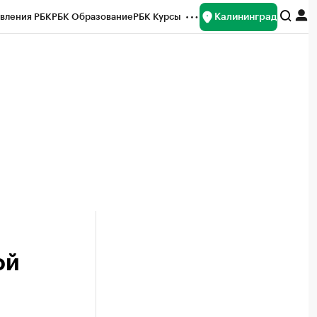
Калининград
вления РБК
РБК Образование
РБК Курсы
рейтинги
Франшизы
Газета
ок наличной валюты
ой