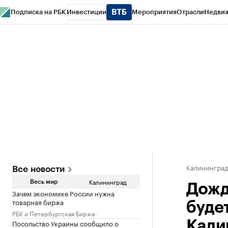
Подписка на РБК
Инвестиции
Мероприятия
Отрасли
Недви
РБК Life
Тренды
Визионеры
Национальные проекты
Город
Стиль
Кр
Спецпроекты СПб
Конференции СПб
Спецпроекты
Проверка конт
Калинингра
Все новости
Калининград
Весь мир
Дожд
Зачем экономике России нужна
товарная биржа
буде
РБК и Петербургская Биржа
Посольство Украины сообщило о
Кали