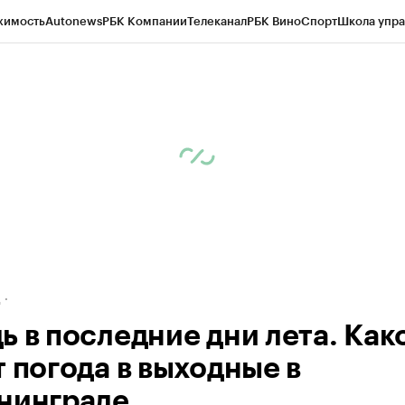
жимость
Autonews
РБК Компании
Телеканал
РБК Вино
Спорт
Школа упра
ипто
РБК Бизнес-среда
Дискуссионный клуб
Исследования
Кредитные 
рагентов
Политика
Экономика
Бизнес
Технологии и медиа
Финансы
Рын
д
ь в последние дни лета. Как
т погода в выходные в
нинграде