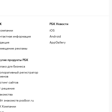
К
РБК Новости
компании
iOS
нтактная информация
Android
дакция
AppGallery
змещение рекламы
угие продукты РБК
лако для бизнеса
рпоративный регистратор
менов
стинг сайтов
г.решения
акомства
йт знакомств podbor.ru
К Компании
К Курсы