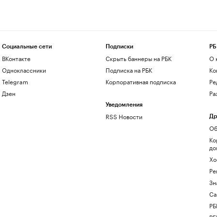
Социальные сети
Подписки
РБ
ВКонтакте
Скрыть баннеры на РБК
О 
Одноклассники
Подписка на РБК
Ко
Telegram
Корпоративная подписка
Ре
Дзен
Ра
Уведомления
RSS Новости
Др
Об
Ко
до
Хо
Ре
Зн
Са
РБ
РБ