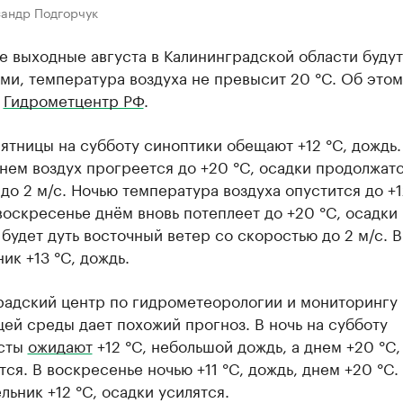
сандр Подгорчук
 выходные августа в Калининградской области будут
и, температура воздуха не превысит 20 °C. Об этом
т
Гидрометцентр РФ
.
пятницы на субботу синоптики обещают +12 °C, дождь.
нем воздух прогреется до +20 °C, осадки продолжатс
до 2 м/с. Ночью температура воздуха опустится до +1
воскресенье днём вновь потеплеет до +20 °C, осадки
 будет дуть восточный ветер со скоростью до 2 м/с. В
ик +13 °C, дождь.
радский центр по гидрометеорологии и мониторингу
й среды дает похожий прогноз. В ночь на субботу
сты
ожидают
+12 °C, небольшой дождь, а днем +20 °C,
ся. В воскресенье ночью +11 °C, дождь, днем +20 °C.
льник +12 °C, осадки усилятся.