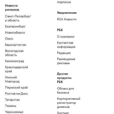
подписка
Новости
регионов
Уведомления
Санкт-Петербург
RSS Новости
и область
Екатеринбург
РБК
Новосибирск
О компании
Омск
Контактная
Башкортостан
информация
Вологодская
Редакция
область
Размещение
Калининград
рекламы
Краснодарский
край
Другие
Нижний
продукты
Новгород
РБК
Пермский край
Облако для
бизнеса
Ростов-на-Дону
Корпоративный
Татарстан
регистратор
Тюмень
доменов
Черноземье
Хостинг