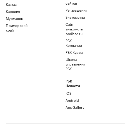
сайтов
Кавказ
Рег.решения
Карелия
Знакомства
Мурманск
Сайт
Приморский
знакомств
край
podbor.ru
РБК
Компании
РБК Курсы
Школа
управления
РБК
РБК
Новости
iOS
Android
AppGallery