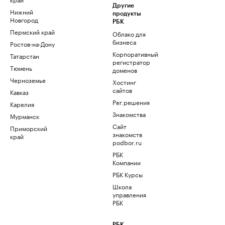
Другие
Нижний
продукты
Новгород
РБК
Пермский край
Облако для
бизнеса
Ростов-на-Дону
Корпоративный
Татарстан
регистратор
Тюмень
доменов
Черноземье
Хостинг
сайтов
Кавказ
Рег.решения
Карелия
Знакомства
Мурманск
Сайт
Приморский
знакомств
край
podbor.ru
РБК
Компании
РБК Курсы
Школа
управления
РБК
РБК