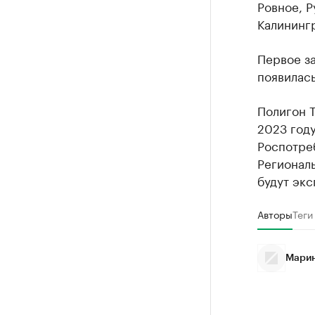
Ровное, Р
Калининг
Первое з
появилась
Полигон Т
2023 год
Роспотре
Региональ
будут экс
Авторы
Теги
Марин