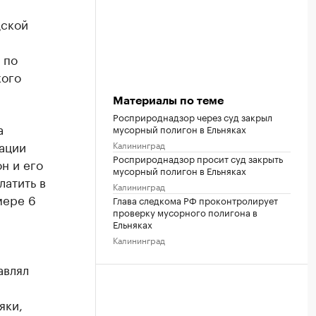
дской
 по
кого
Материалы по теме
Росприроднадзор через суд закрыл
а
мусорный полигон в Ельняках
вации
Калининград
Росприроднадзор просит суд закрыть
н и его
мусорный полигон в Ельняках
латить в
Калининград
мере 6
Глава следкома РФ проконтролирует
проверку мусорного полигона в
Ельняках
Калининград
авлял
яки,