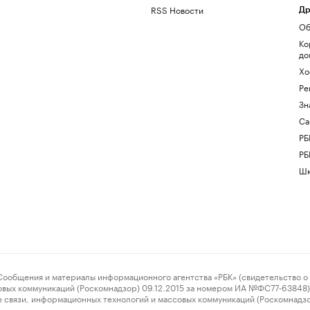
RSS Новости
Др
Об
Ко
до
Хо
Ре
Зн
Са
РБ
РБ
Шк
ения и материалы информационного агентства «РБК» (свидетельство о 
овых коммуникаций (Роскомнадзор) 09.12.2015 за номером ИА №ФС77-63848) 
 связи, информационных технологий и массовых коммуникаций (Роскомнадз