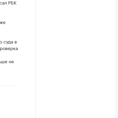
сал РБК
 же
о суда в
проверка
ьше не