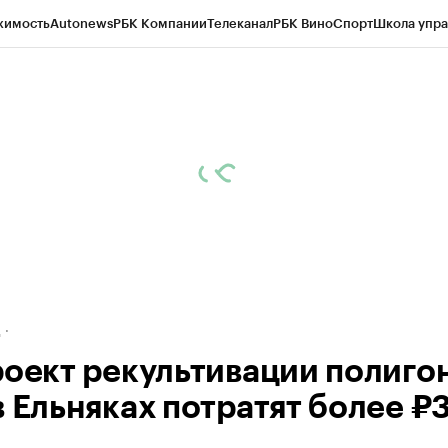
жимость
Autonews
РБК Компании
Телеканал
РБК Вино
Спорт
Школа упра
ипто
РБК Бизнес-среда
Дискуссионный клуб
Исследования
Кредитные 
рагентов
Политика
Экономика
Бизнес
Технологии и медиа
Финансы
Рын
д
роект рекультивации полиго
в Ельняках потратят более ₽