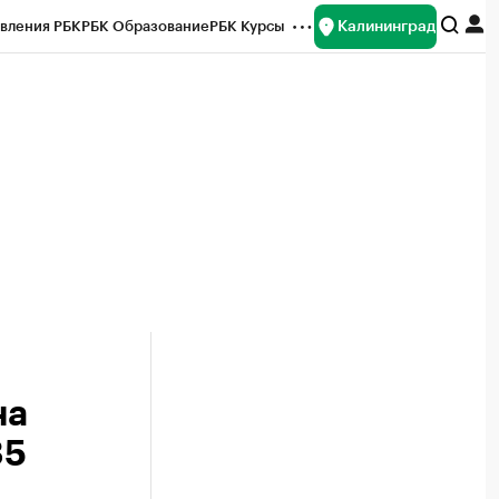
Калининград
вления РБК
РБК Образование
РБК Курсы
рейтинги
Франшизы
Газета
ок наличной валюты
на
35