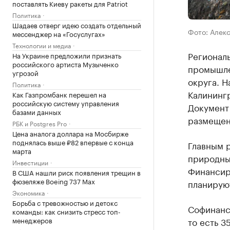
поставлять Киеву ракеты для Patriot
Политика
Шадаев отверг идею создать отдельный
Фото: Алек
мессенджер на «Госуслугах»
Технологии и медиа
Региональ
На Украине предложили признать
российского артиста Музыченко
промышлен
угрозой
округа. Н
Политика
Калинингр
Как Газпромбанк перешел на
российскую систему управления
Документ
базами данных
размещен
РБК и Postgres Pro
Цена аналога доллара на Мосбирже
поднялась выше ₽82 впервые с конца
Главным 
марта
природны
Инвестиции
Финансир
В США нашли риск появления трещин в
фюзеляже Boeing 737 Max
планирую
Экономика
Борьба с тревожностью и детокс
Софинанс
команды: как снизить стресс топ-
то есть 3
менеджеров