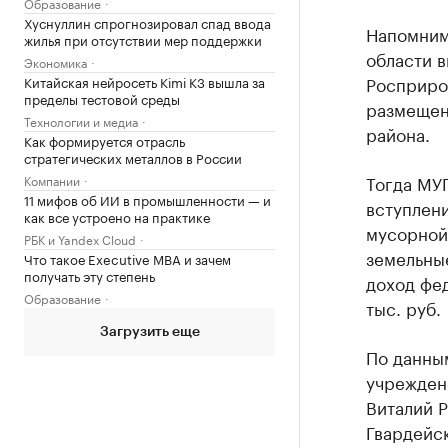
Образование
Хуснуллин спрогнозировал спад ввода
Напомним
жилья при отсутствии мер поддержки
области 
Экономика
Росприро
Китайская нейросеть Kimi K3 вышла за
пределы тестовой среды
размещен
Технологии и медиа
района.
Как формируется отрасль
стратегических металлов в России
Тогда МУП
Компании
11 мифов об ИИ в промышленности — и
вступлени
как все устроено на практике
мусорной 
РБК и Yandex Cloud
земельные
Что такое Executive MBA и зачем
получать эту степень
доход фе
Образование
тыс. руб.
Загрузить еще
По данны
учреждено
Виталий 
Гвардейск