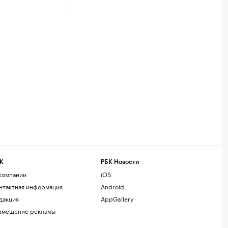
К
РБК Новости
компании
iOS
нтактная информация
Android
дакция
AppGallery
змещение рекламы