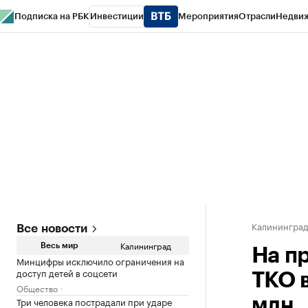
Подписка на РБК
Инвестиции
Мероприятия
Отрасли
Недви
РБК Life
Тренды
Визионеры
Национальные проекты
Город
Стиль
Кр
Спецпроекты СПб
Конференции СПб
Спецпроекты
Проверка конт
Калинингра
Все новости
Калининград
Весь мир
На п
Минцифры исключило ограничения на
доступ детей в соцсети
ТКО 
Общество
Три человека пострадали при ударе
млн