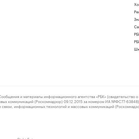
Хо
Ре
Зн
Са
РБ
РБ
Шк
ения и материалы информационного агентства «РБК» (свидетельство о 
овых коммуникаций (Роскомнадзор) 09.12.2015 за номером ИА №ФС77-63848) 
 связи, информационных технологий и массовых коммуникаций (Роскомнадз
нажмите Ctrl + Enter