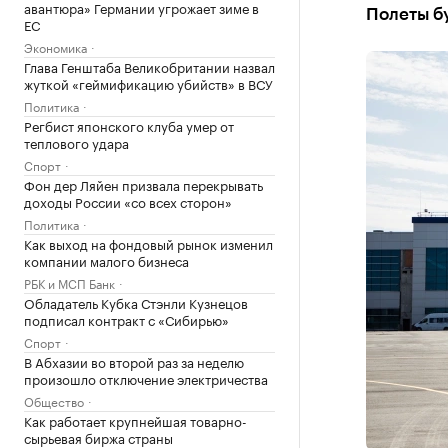
авантюра» Германии угрожает зиме в
Полеты бу
ЕС
Экономика
Глава Генштаба Великобритании назвал
жуткой «геймификацию убийств» в ВСУ
Политика
Регбист японского клуба умер от
теплового удара
Спорт
Фон дер Ляйен призвала перекрывать
доходы России «со всех сторон»
Политика
Как выход на фондовый рынок изменил
компании малого бизнеса
РБК и МСП Банк
Обладатель Кубка Стэнли Кузнецов
подписал контракт с «Сибирью»
Спорт
В Абхазии во второй раз за неделю
произошло отключение электричества
Общество
Как работает крупнейшая товарно-
сырьевая биржа страны