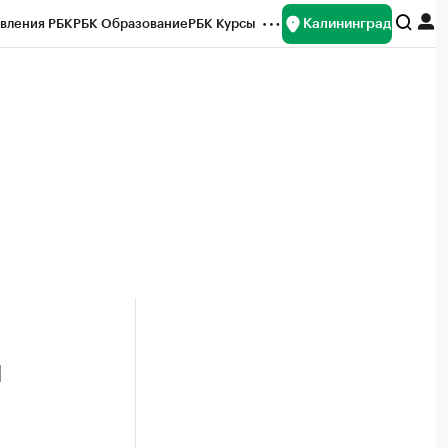
Калининград
вления РБК
РБК Образование
РБК Курсы
рейтинги
Франшизы
Газета
ок наличной валюты
н