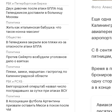
РБК и Петербургская Биржа
Фото: Алек
Двух девочек после атаки БПЛА под
Геленджиком доставили в больницу
Москвы
Еще одна
Политика
Калинингр
Жить как итальянская бабушка: что
авиаперев
такое нонна-максинг
аэропорт
Общество
В Геленджике закрыли все пляжи из-за
опасности атаки БПЛА
С 8 сентя
Политика
пятницам,
Против Сийярто возбудили уголовное
дело о взятках
Политика
Время в п
Пляжи, замки, марципан: гастрогид по
бронирова
Калининградской области
одну стор
РБК и РСХБ
Белгородский оперштаб назвал число
а в конце
пострадавших за сутки при атаках ВСУ
Политика
В Ассоциации футбола Аргентины
Авиаком
призвали оставить Месси в покое после
ЧМ
десятк