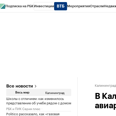
Подписка на РБК
Инвестиции
Мероприятия
Отрасли
Недви
РБК Life
Тренды
Визионеры
Национальные проекты
Город
Стиль
Кр
Спецпроекты СПб
Конференции СПб
Спецпроекты
Проверка конт
Калинингра
Все новости
Калининград
Весь мир
В Ка
Школы с отличием: как изменилось
представление об учебе рядом с домом
авиа
РБК и ПИК Серия плюс
Politico рассказало, как «газовая