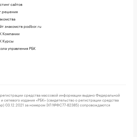
стинг сайтов
г.решения
акомства
йт знакомств podbor.ru
К Компании
К Курсы
ола управления РБК
регистрации средства массовой информации выдано Федеральной
и сетевого издания «РБК» (свидетельство о регистрации средства
ор) 03.12.2021 за номером ЭЛ №ФС77-82385) сопровождаются