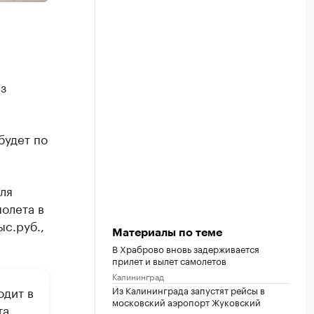
з
будет по
ля
олета в
ыс.руб.,
Материалы по теме
В Храброво вновь задерживается
прилет и вылет самолетов
Калининград
Из Калининграда запустят рейсы в
одит в
московский аэропорт Жуковский
та