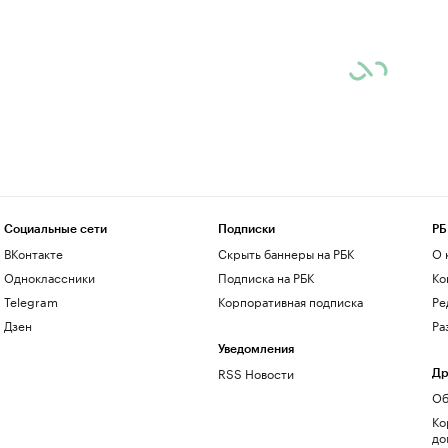
Социальные сети
Подписки
РБ
ВКонтакте
Скрыть баннеры на РБК
О 
Одноклассники
Подписка на РБК
Ко
Telegram
Корпоративная подписка
Ре
Дзен
Ра
Уведомления
RSS Новости
Др
Об
Ко
до