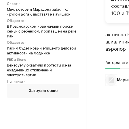
Спорт
состав
Мяч, которым Марадона забил гол
100 и Т
«рукой Бога», выставят на аукцион
Общество
В Красноярском крае начали поиски
семьи с ребенком, пропавшей на реке
ак писал 
Кан
авиалини
Общество
аэропорт 
Каким будет новый эпицентр деловой
активности на Ходынке
РБК и Stone
Авторы
Теги
Венесуэлу охватили протесты из-за
ежедневных отключений
электроэнергии
Политика
Марин
Загрузить еще