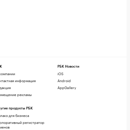
К
РБК Новости
компании
iOS
нтактная информация
Android
дакция
AppGallery
змещение рекламы
угие продукты РБК
лако для бизнеса
рпоративный регистратор
менов