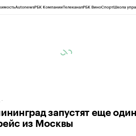
жимость
Autonews
РБК Компании
Телеканал
РБК Вино
Спорт
Школа упра
ипто
РБК Бизнес-среда
Дискуссионный клуб
Исследования
Кредитные 
рагентов
Политика
Экономика
Бизнес
Технологии и медиа
Финансы
Рын
д
лининград запустят еще оди
рейс из Москвы