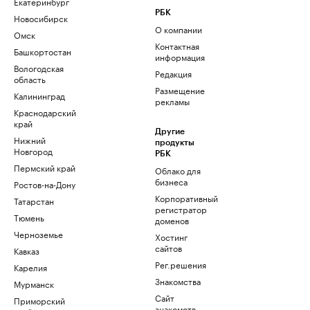
Екатеринбург
РБК
Новосибирск
О компании
Омск
Контактная
Башкортостан
информация
Вологодская
Редакция
область
Размещение
Калининград
рекламы
Краснодарский
край
Другие
Нижний
продукты
Новгород
РБК
Пермский край
Облако для
бизнеса
Ростов-на-Дону
Корпоративный
Татарстан
регистратор
Тюмень
доменов
Черноземье
Хостинг
сайтов
Кавказ
Рег.решения
Карелия
Знакомства
Мурманск
Сайт
Приморский
знакомств