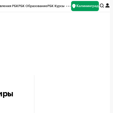
Калининград
вления РБК
РБК Образование
РБК Курсы
рейтинги
Франшизы
Газета
ок наличной валюты
иры