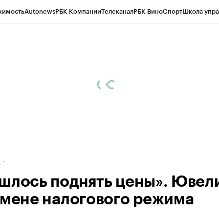
жимость
Autonews
РБК Компании
Телеканал
РБК Вино
Спорт
Школа упра
ипто
РБК Бизнес-среда
Дискуссионный клуб
Исследования
Кредитные 
рагентов
Политика
Экономика
Бизнес
Технологии и медиа
Финансы
Рын
д
шлось поднять цены». Ювел
смене налогового режима