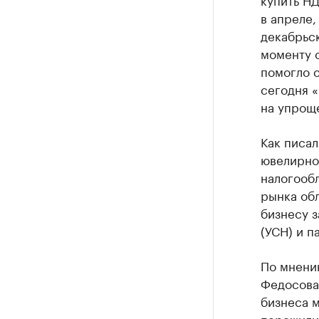
в апреле
декабрьск
моменту о
помогло с
сегодня 
на упрощ
Как писал
ювелирно
налогообл
рынка об
бизнесу 
(УСН) и п
По мнени
Федосова
бизнеса 
пережили