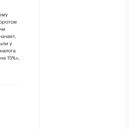
ему
боротом
чи
начает,
ыли у
налога
на 15%»,