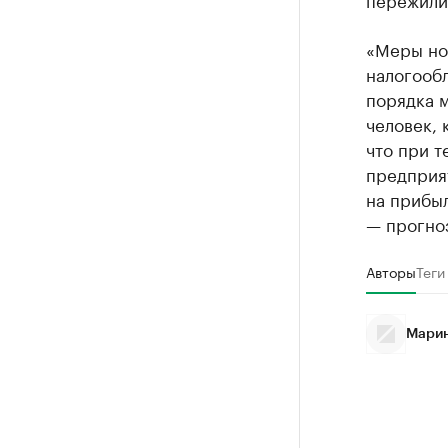
«Меры но
налогооб
порядка м
человек, 
что при т
предприят
на прибыл
— прогно
Авторы
Теги
Марин