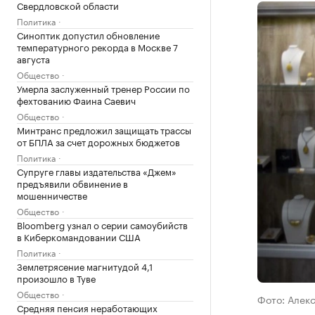
Свердловской области
Политика
Синоптик допустил обновление
температурного рекорда в Москве 7
августа
Общество
Умерла заслуженный тренер России по
фехтованию Фаина Саевич
Общество
Минтранс предложил защищать трассы
от БПЛА за счет дорожных бюджетов
Политика
Супруге главы издательства «Джем»
предъявили обвинение в
мошенничестве
Общество
Bloomberg узнал о серии самоубийств
в Киберкомандовании США
Политика
Землетрясение магнитудой 4,1
произошло в Туве
Общество
Фото: Алек
Средняя пенсия неработающих