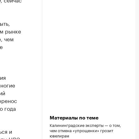
ыть,
ем рынке
, чем
е
ия
многие
ий
еренос
о года
Материалы по теме
Калининградские эксперты — о том,
ься и
чем отмена «упрощенки» грозит
ювелирам
аты НДС