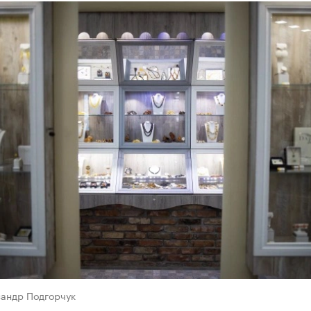
сандр Подгорчук