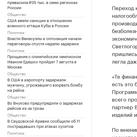
превысила ₽35 тыс. в семи регионах
Переход 
России
налогооб
Общество
США ввели санкции в отношении
производи
военного атташе Кубы в России
безболез
Политика
экономич
Власти Венесуэлы и оппозиция начали
переговоры спустя неделю задержки
Светлогор
Политика
пришлись
Прощание с олимпийским чемпионом
легла даж
Иваном Едешко пройдет 7 августа в
Москве
Общество
«Те финан
В США в аэропорту задержали
есть это 
мужчину, угрожавшего взорвать бомбу
на рейсе
Программа
Общество
всего пр
Во Внуково предупредили о задержках
партнер B
рейсов из-за грозы
изделий и
Общество
В Саудовской Аравии сообщили об 11
пострадавших при атаках хуситов
По мнени
Политика
несмотря