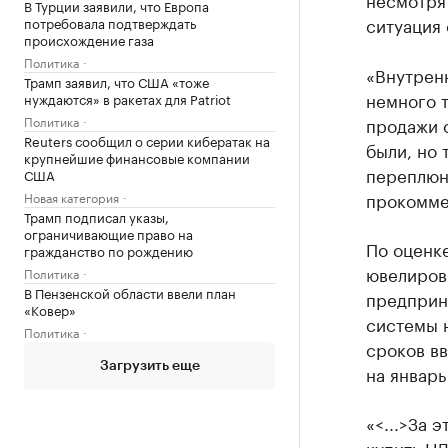
В Турции заявили, что Европа
ситуация 
потребовала подтверждать
происхождение газа
Политика
«Внутренн
Трамп заявил, что США «тоже
немного т
нуждаются» в ракетах для Patriot
продажи с
Политика
Reuters сообщил о серии кибератак на
были, но 
крупнейшие финансовые компании
переплюн
США
прокомме
Новая категория
Трамп подписал указы,
ограничивающие право на
По оценк
гражданство по рождению
ювелиров
Политика
В Пензенской области ввели план
предприн
«Ковер»
системы н
Политика
сроков в
Загрузить еще
на январь
«<...>За 
купить НД