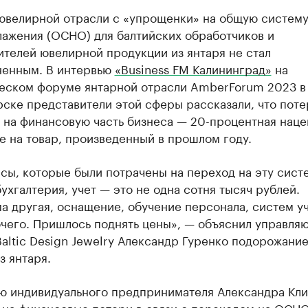
ювелирной отрасли с «упрощенки» на общую систем
лажения (ОСНО) для балтийских обработчиков и
телей ювелирной продукции из янтаря не стал
ненным. В интервью
«Business FM Калининград»
на
еском форуме янтарной отрасли AmberForum 2023 в
ске представители этой сферы рассказали, что поте
 на финансовую часть бизнеса — 20-процентная наце
е на товар, произведенный в прошлом году.
сы, которые были потрачены на переход на эту систе
бухгалтерия, учет — это не одна сотня тысяч рублей.
 другая, оснащение, обучение персонала, систем уч
очего. Пришлось поднять цены», — объяснил управля
altic Design Jewelry Александр Гуренко подорожани
з янтаря.
ю индивидуального предпринимателя Александра Кли
 на финансовые потери в связи с переходом на ОСНО