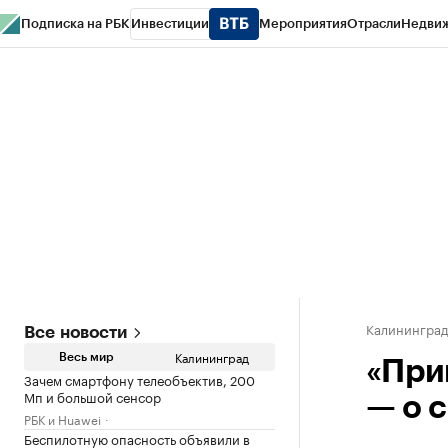
Подписка на РБК
Инвестиции
Мероприятия
Отрасли
Недви
РБК Life
Тренды
Визионеры
Национальные проекты
Город
Стиль
Кр
Спецпроекты СПб
Конференции СПб
Спецпроекты
Проверка конт
Калинингра
Все новости
Калининград
Весь мир
«При
Зачем смартфону телеобъектив, 200
Мп и большой сенсор
— о 
РБК и Huawei
Беспилотную опасность объявили в