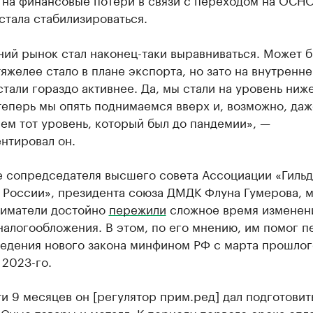
стала стабилизироваться.
ий рынок стал наконец-таки выравниваться. Может б
яжелее стало в плане экспорта, но зато на внутренн
тали гораздо активнее. Да, мы стали на уровень ниже
теперь мы опять поднимаемся вверх и, возможно, даж
ем тот уровень, который был до пандемии», —
нтировал он.
е сопредседателя высшего совета Ассоциации «Гильд
 России», президента союза ДМДК Флуна Гумерова, 
иматели достойно
пережили
сложное время изменен
алогообложения. В этом, по его мнению, им помог п
ведения нового закона минфином РФ с марта прошлог
 2023-го.
эти 9 месяцев он [регулятор прим.ред] дал подготовит
Сные товары и металл. К периоду первого срока опл