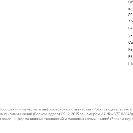
Об
Ко
до
Хо
Ре
Зн
Са
РБ
РБ
Шк
ения и материалы информационного агентства «РБК» (свидетельство о 
овых коммуникаций (Роскомнадзор) 09.12.2015 за номером ИА №ФС77-63848) 
 связи, информационных технологий и массовых коммуникаций (Роскомнадз