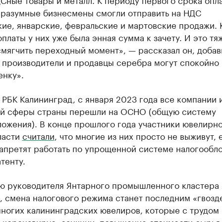
, разумные бизнесмены смогли отправить на НДС
ие, январские, февральские и мартовские продажи. 
платы у них уже была энная сумма к зачету. И это тя
мягчить переходный момент», — рассказал он, добави
« производители и продавцы серебра могут спокойно
енку».
 РБК Калининград, с января 2023 года все компании 
й сферы страны перешли на ОСНО (общую систему
ожения). В конце прошлого года участники ювелирн
ласти
считали
, что многие из них просто не выживут, 
запретят работать по упрощенной системе налогообл
атенту.
ю руководителя Янтарного промышленного кластера 
, смена налогового режима станет последним «гвозд
многих калининградских ювелиров, которые с трудом
 коронавирус, санкции, повышение стоимости сырья