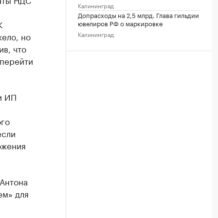
Калининград
Допрасходы на 2,5 млрд. Глава гильдии
К
ювелиров РФ о маркировке
Калининград
жело, но
в, что
 перейти
и ИП
ого
если
ожения
Антона
ем» для
.