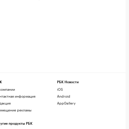
К
РБК Новости
компании
iOS
нтактная информация
Android
дакция
AppGallery
змещение рекламы
угие продукты РБК