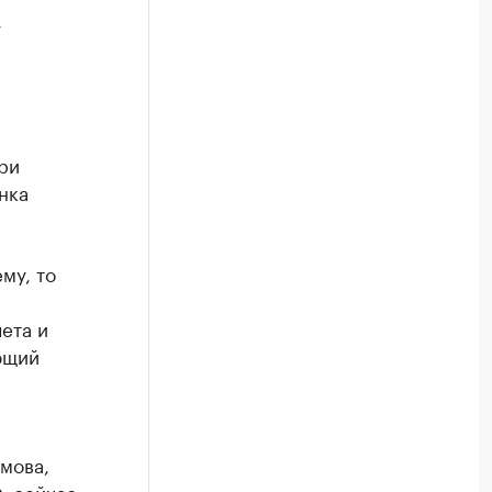
у
ри
нка
му, то
ета и
ющий
е
мова,
, сейчас