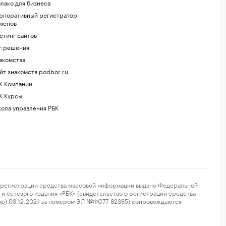
лако для бизнеса
рпоративный регистратор
менов
стинг сайтов
г.решения
акомства
йт знакомств podbor.ru
К Компании
К Курсы
ола управления РБК
регистрации средства массовой информации выдано Федеральной
и сетевого издания «РБК» (свидетельство о регистрации средства
ор) 03.12.2021 за номером ЭЛ №ФС77-82385) сопровождаются