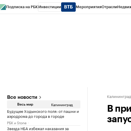
Подписка на РБК
Инвестиции
Мероприятия
Отрасли
Недви
РБК Life
Тренды
Визионеры
Национальные проекты
Город
Стиль
Кр
Спецпроекты СПб
Конференции СПб
Спецпроекты
Проверка конт
Калинингра
Все новости
Калининград
Весь мир
В пр
Будущее Ходынского поля: от пашни и
аэродрома до города в городе
запу
РБК и Stone
Звезда НБА избежал наказания за