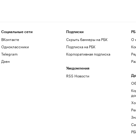
Социальные сети
Подписки
РБ
ВКонтакте
Скрыть баннеры на РБК
О 
Одноклассники
Подписка на РБК
Ко
Telegram
Корпоративная подписка
Ре
Дзен
Ра
Уведомления
RSS Новости
Др
Об
Ко
до
Хо
Ре
Зн
Са
РБ