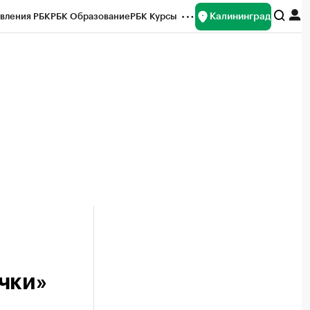
Калининград
вления РБК
РБК Образование
РБК Курсы
рейтинги
Франшизы
Газета
ок наличной валюты
чки»