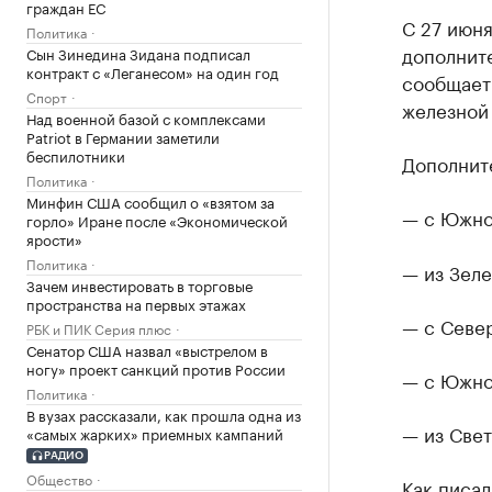
граждан ЕС
С 27 июня
Политика
дополните
Сын Зинедина Зидана подписал
контракт с «Леганесом» на один год
сообщает
Спорт
железной
Над военной базой с комплексами
Patriot в Германии заметили
беспилотники
Дополните
Политика
Минфин США сообщил о «взятом за
— с Южног
горло» Иране после «Экономической
ярости»
Политика
— из Зеле
Зачем инвестировать в торговые
пространства на первых этажах
— с Север
РБК и ПИК Серия плюс
Сенатор США назвал «выстрелом в
ногу» проект санкций против России
— с Южног
Политика
В вузах рассказали, как прошла одна из
— из Свет
«самых жарких» приемных кампаний
РАДИО
Общество
Как писал