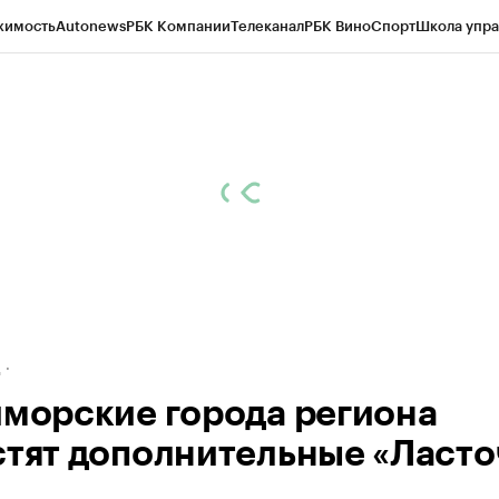
жимость
Autonews
РБК Компании
Телеканал
РБК Вино
Спорт
Школа упра
ипто
РБК Бизнес-среда
Дискуссионный клуб
Исследования
Кредитные 
рагентов
Политика
Экономика
Бизнес
Технологии и медиа
Финансы
Рын
д
иморские города региона
стят дополнительные «Ласто