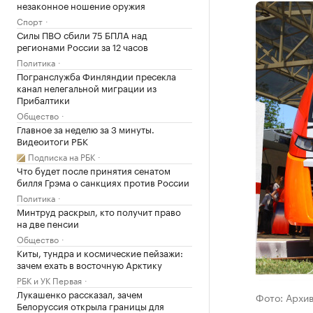
незаконное ношение оружия
Спорт
Силы ПВО сбили 75 БПЛА над
регионами России за 12 часов
Политика
Погранслужба Финляндии пресекла
канал нелегальной миграции из
Прибалтики
Общество
Главное за неделю за 3 минуты.
Видеоитоги РБК
Подписка на РБК
Что будет после принятия сенатом
билля Грэма о санкциях против России
Политика
Минтруд раскрыл, кто получит право
на две пенсии
Общество
Киты, тундра и космические пейзажи:
зачем ехать в восточную Арктику
РБК и УК Первая
Лукашенко рассказал, зачем
Фото: Архи
Белоруссия открыла границы для