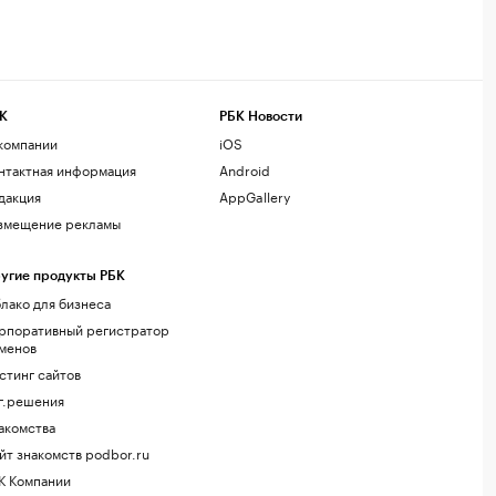
К
РБК Новости
компании
iOS
нтактная информация
Android
дакция
AppGallery
змещение рекламы
угие продукты РБК
лако для бизнеса
рпоративный регистратор
менов
стинг сайтов
г.решения
акомства
йт знакомств podbor.ru
К Компании