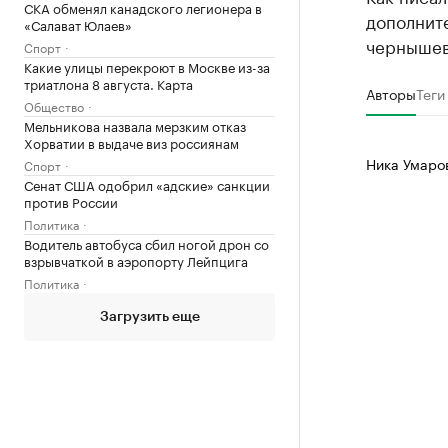
СКА обменял канадского легионера в
дополните
«Салават Юлаев»
чернышев
Спорт
Какие улицы перекроют в Москве из-за
триатлона 8 августа. Карта
Авторы
Теги
Общество
Мельникова назвала мерзким отказ
Хорватии в выдаче виз россиянам
Ника Умаро
Спорт
Сенат США одобрил «адские» санкции
против России
Политика
Водитель автобуса сбил ногой дрон со
взрывчаткой в аэропорту Лейпцига
Политика
Загрузить еще