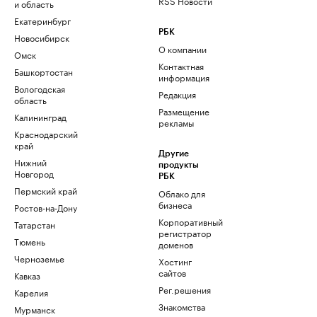
RSS Новости
и область
Екатеринбург
РБК
Новосибирск
О компании
Омск
Контактная
Башкортостан
информация
Вологодская
Редакция
область
Размещение
Калининград
рекламы
Краснодарский
край
Другие
Нижний
продукты
Новгород
РБК
Пермский край
Облако для
бизнеса
Ростов-на-Дону
Корпоративный
Татарстан
регистратор
Тюмень
доменов
Черноземье
Хостинг
сайтов
Кавказ
Рег.решения
Карелия
Знакомства
Мурманск