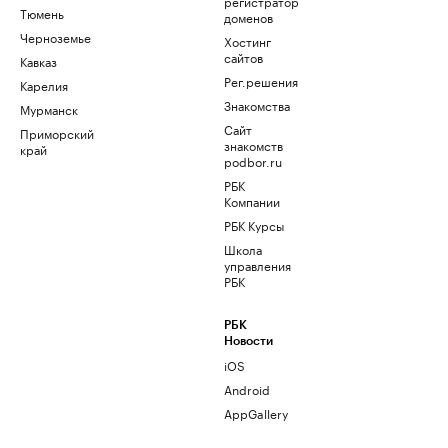
регистратор
Тюмень
доменов
Черноземье
Хостинг
сайтов
Кавказ
Рег.решения
Карелия
Знакомства
Мурманск
Сайт
Приморский
знакомств
край
podbor.ru
РБК
Компании
РБК Курсы
Школа
управления
РБК
РБК
Новости
iOS
Android
AppGallery