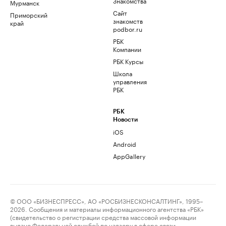
Знакомства
Мурманск
Сайт
Приморский
знакомств
край
podbor.ru
РБК
Компании
РБК Курсы
Школа
управления
РБК
РБК
Новости
iOS
Android
AppGallery
© ООО «БИЗНЕСПРЕСС», АО «РОСБИЗНЕСКОНСАЛТИНГ», 1995–
2026. Сообщения и материалы информационного агентства «РБК»
(свидетельство о регистрации средства массовой информации
выдано Федеральной службой по надзору в сфере связи,