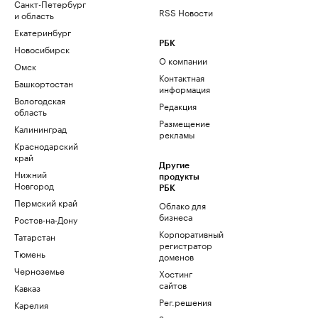
Санкт-Петербург
RSS Новости
и область
Екатеринбург
РБК
Новосибирск
О компании
Омск
Контактная
Башкортостан
информация
Вологодская
Редакция
область
Размещение
Калининград
рекламы
Краснодарский
край
Другие
Нижний
продукты
Новгород
РБК
Пермский край
Облако для
бизнеса
Ростов-на-Дону
Корпоративный
Татарстан
регистратор
Тюмень
доменов
Черноземье
Хостинг
сайтов
Кавказ
Рег.решения
Карелия