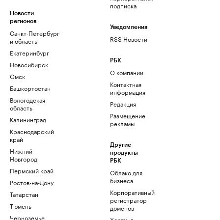
подписка
Новости
регионов
Уведомления
Санкт-Петербург
RSS Новости
и область
Екатеринбург
РБК
Новосибирск
О компании
Омск
Контактная
Башкортостан
информация
Вологодская
Редакция
область
Размещение
Калининград
рекламы
Краснодарский
край
Другие
Нижний
продукты
Новгород
РБК
Пермский край
Облако для
бизнеса
Ростов-на-Дону
Корпоративный
Татарстан
регистратор
Тюмень
доменов
Черноземье
Хостинг