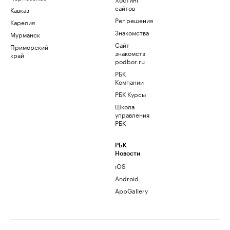
сайтов
Кавказ
Рег.решения
Карелия
Знакомства
Мурманск
Сайт
Приморский
знакомств
край
podbor.ru
РБК
Компании
РБК Курсы
Школа
управления
РБК
РБК
Новости
iOS
Android
AppGallery