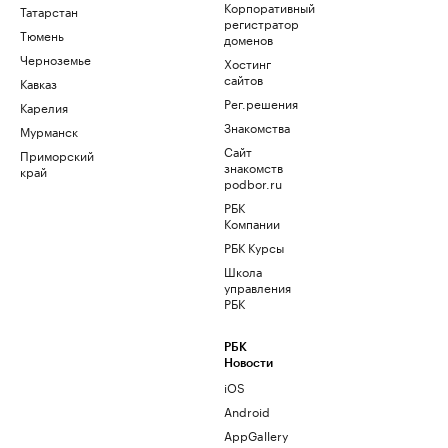
Корпоративный
Татарстан
регистратор
Тюмень
доменов
Черноземье
Хостинг
сайтов
Кавказ
Рег.решения
Карелия
Знакомства
Мурманск
Сайт
Приморский
знакомств
край
podbor.ru
РБК
Компании
РБК Курсы
Школа
управления
РБК
РБК
Новости
iOS
Android
AppGallery