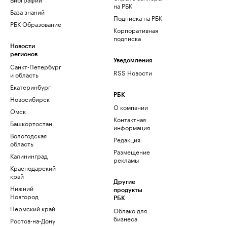
на РБК
База знаний
Подписка на РБК
РБК Образование
Корпоративная
подписка
Новости
регионов
Уведомления
Санкт-Петербург
RSS Новости
и область
Екатеринбург
РБК
Новосибирск
О компании
Омск
Контактная
Башкортостан
информация
Вологодская
Редакция
область
Размещение
Калининград
рекламы
Краснодарский
край
Другие
Нижний
продукты
Новгород
РБК
Пермский край
Облако для
бизнеса
Ростов-на-Дону