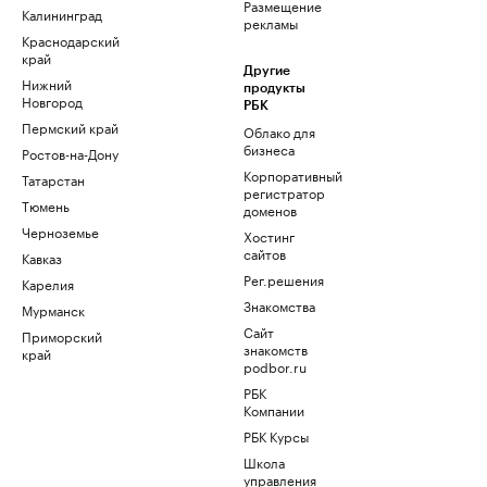
Размещение
Калининград
рекламы
Краснодарский
край
Другие
Нижний
продукты
Новгород
РБК
Пермский край
Облако для
бизнеса
Ростов-на-Дону
Корпоративный
Татарстан
регистратор
Тюмень
доменов
Черноземье
Хостинг
сайтов
Кавказ
Рег.решения
Карелия
Знакомства
Мурманск
Сайт
Приморский
знакомств
край
podbor.ru
РБК
Компании
РБК Курсы
Школа
управления