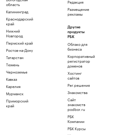
Редакция
область
Размещение
Калининград
рекламы
Краснодарский
край
Другие
Нижний
продукты
Новгород
РБК
Пермский край
Облако для
бизнеса
Ростов-на-Дону
Корпоративный
Татарстан
регистратор
Тюмень
доменов
Черноземье
Хостинг
сайтов
Кавказ
Рег.решения
Карелия
Знакомства
Мурманск
Сайт
Приморский
знакомств
край
podbor.ru
РБК
Компании
РБК Курсы