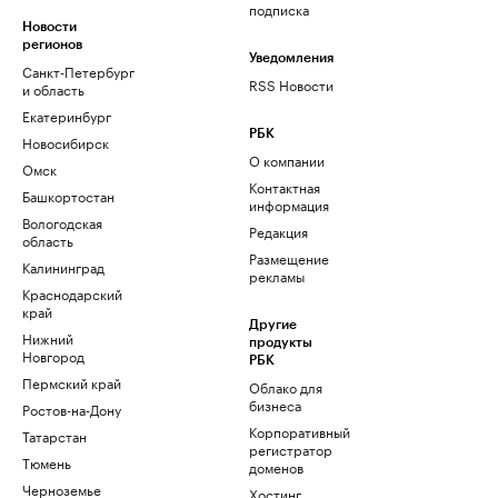
подписка
Новости
регионов
Уведомления
Санкт-Петербург
RSS Новости
и область
Екатеринбург
РБК
Новосибирск
О компании
Омск
Контактная
Башкортостан
информация
Вологодская
Редакция
область
Размещение
Калининград
рекламы
Краснодарский
край
Другие
Нижний
продукты
Новгород
РБК
Пермский край
Облако для
бизнеса
Ростов-на-Дону
Корпоративный
Татарстан
регистратор
Тюмень
доменов
Черноземье
Хостинг