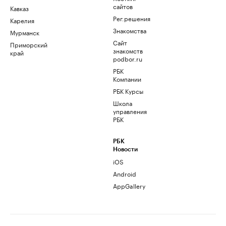
сайтов
Кавказ
Рег.решения
Карелия
Знакомства
Мурманск
Сайт
Приморский
знакомств
край
podbor.ru
РБК
Компании
РБК Курсы
Школа
управления
РБК
РБК
Новости
iOS
Android
AppGallery