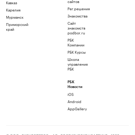
сайтов
Кавказ
Рег.решения
Карелия
Знакомства
Мурманск
Сайт
Приморский
знакомств
край
podbor.ru
РБК
Компании
РБК Курсы
Школа
управления
РБК
РБК
Новости
iOS
Android
AppGallery