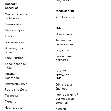
Новости
регионов
Уведомления
Санкт-Петербург
RSS Новости
и область
Екатеринбург
РБК
Новосибирск
О компании
Омск
Контактная
Башкортостан
информация
Вологодская
Редакция
область
Размещение
Калининград
рекламы
Краснодарский
край
Другие
Нижний
продукты
Новгород
РБК
Пермский край
Облако для
бизнеса
Ростов-на-Дону
Корпоративный
Татарстан
регистратор
Тюмень
доменов
Черноземье
Хостинг