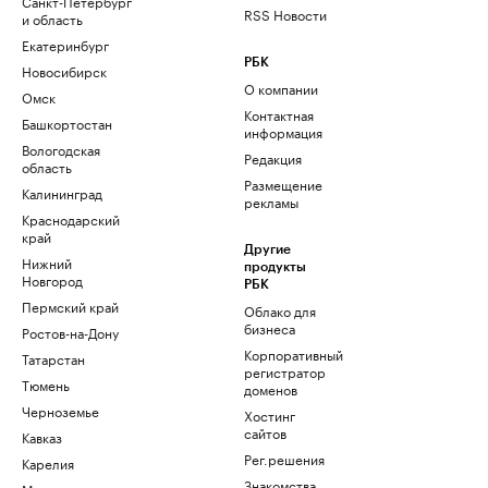
Санкт-Петербург
RSS Новости
и область
Екатеринбург
РБК
Новосибирск
О компании
Омск
Контактная
Башкортостан
информация
Вологодская
Редакция
область
Размещение
Калининград
рекламы
Краснодарский
край
Другие
Нижний
продукты
Новгород
РБК
Пермский край
Облако для
бизнеса
Ростов-на-Дону
Корпоративный
Татарстан
регистратор
Тюмень
доменов
Черноземье
Хостинг
сайтов
Кавказ
Рег.решения
Карелия
Знакомства