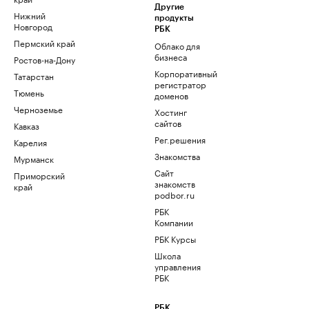
Другие
Нижний
продукты
Новгород
РБК
Пермский край
Облако для
бизнеса
Ростов-на-Дону
Корпоративный
Татарстан
регистратор
Тюмень
доменов
Черноземье
Хостинг
сайтов
Кавказ
Рег.решения
Карелия
Знакомства
Мурманск
Сайт
Приморский
знакомств
край
podbor.ru
РБК
Компании
РБК Курсы
Школа
управления
РБК
РБК