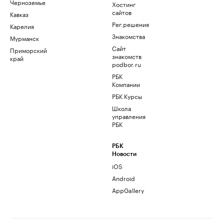
Черноземье
Хостинг
сайтов
Кавказ
Рег.решения
Карелия
Знакомства
Мурманск
Сайт
Приморский
знакомств
край
podbor.ru
РБК
Компании
РБК Курсы
Школа
управления
РБК
РБК
Новости
iOS
Android
AppGallery