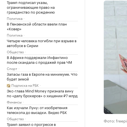
Трамп подписал указы,
ограничивающие право на
гражданство по рождению
Политика
В Пензенской области ввели план
«Ковер»
Политика
Четыре человека погибли при взрыве в
автобусе в Сирии
Общество
В Африке поддержали Инфантино
после скандала с продажей прав ЧМ
Спорт
Запасы газа в Европе на минимуме. Что
будет зимой
Подписка на РБК
Экс-глава Mind Money признала вину
по «делу брокеров» о хищении ₽7 млрд
Финансы
Как изучали Луну: от изобретения
телескопа до высадки. Видео РБК
Общество
Фото: freep
Трамп заявил о прогрессе в