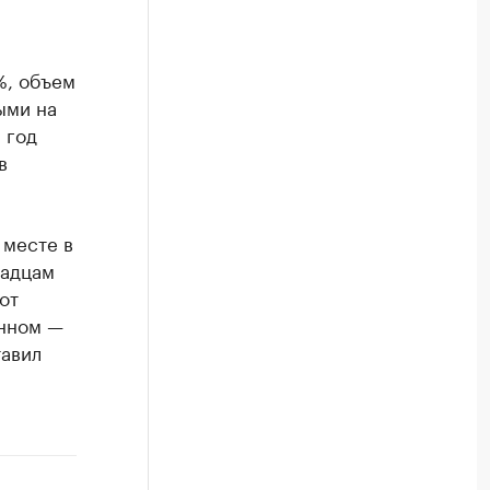
%, объем
ыми на
 год
в
 месте в
радцам
от
енном —
тавил