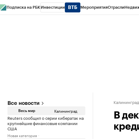
Подписка на РБК
Инвестиции
Мероприятия
Отрасли
Недви
РБК Life
Тренды
Визионеры
Национальные проекты
Город
Стиль
Кр
Спецпроекты СПб
Конференции СПб
Спецпроекты
Проверка конт
Калинингра
Все новости
Калининград
Весь мир
В де
Reuters сообщил о серии кибератак на
крупнейшие финансовые компании
кред
США
Новая категория