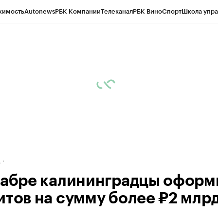
жимость
Autonews
РБК Компании
Телеканал
РБК Вино
Спорт
Школа упра
ипто
РБК Бизнес-среда
Дискуссионный клуб
Исследования
Кредитные 
рагентов
Политика
Экономика
Бизнес
Технологии и медиа
Финансы
Рын
д
кабре калининградцы оформ
итов на сумму более ₽2 млр