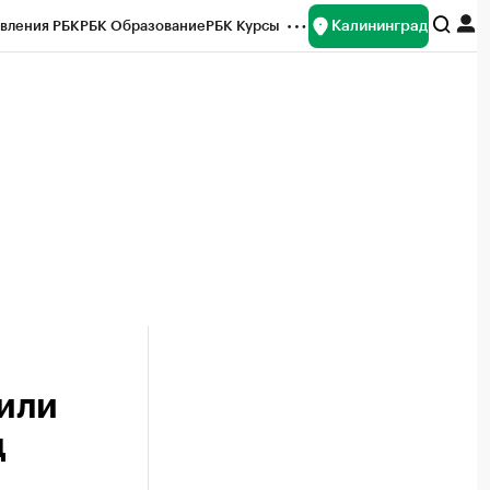
Калининград
вления РБК
РБК Образование
РБК Курсы
рейтинги
Франшизы
Газета
ок наличной валюты
или
д