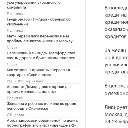
урегулировании украинского
В послед
конфликта
Политика
кредитных
Гендиректор «ИжАвиа» объявил об
кредитном
увольнении
оказалась
Политика
кредитов
Матч Первой лиги перенесли из-за
проблем с вылетом «Сочи» в Москву
Спорт
За месяц 
Перешедший в «Лидс» Траффорд стал
но в ден
самым дорогим британским вратарем
увеличилс
Спорт
Как устроены приватные террасы в
кредитова
квартирах «Серии плюс»
РБК и ПИК Серия плюс
В целом, 
Аэропорт Домодедово открыли для
приема и вылета самолетов
суммарно 
Политика
Женщина и ребенок погибли во время
Лидирует
непогоды в Смоленске
Москва, г
Общество
Арест запросили обвиняемой по делу о
34,24 млр
порнографии экс-участнице «Дома-2»
кредитов 