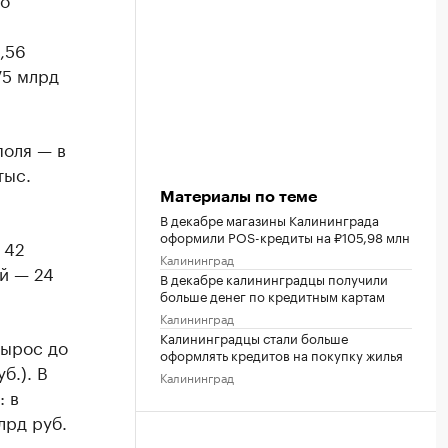
,56
75 млрд
поля — в
тыс.
Материалы по теме
В декабре магазины Калининграда
оформили POS-кредиты на ₽105,98 млн
 42
Калининград
й — 24
В декабре калининградцы получили
больше денег по кредитным картам
Калининград
Калининградцы стали больше
вырос до
оформлять кредитов на покупку жилья
б.). В
Калининград
 в
лрд руб.