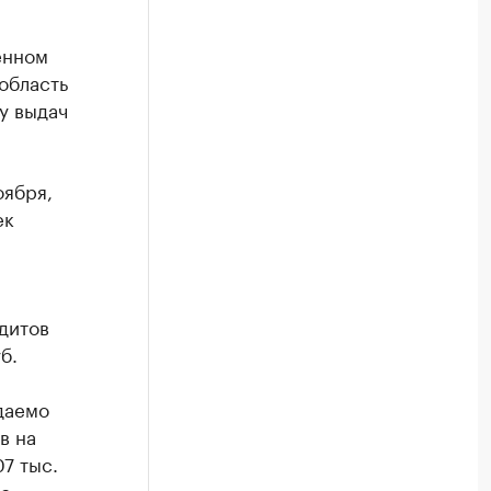
енном
область
у выдач
оября,
ек
дитов
б.
даемо
в на
07 тыс.
го