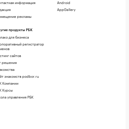
нтактная информация
Android
дакция
AppGallery
змещение рекламы
угие продукты РБК
лако для бизнеса
рпоративный регистратор
менов
стинг сайтов
г.решения
акомства
йт знакомств podbor.ru
К Компании
К Курсы
ола управления РБК