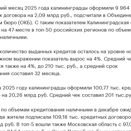
ний месяц 2025 года калининградцы оформили 9 964
 договора на 2,09 млрд руб., подсчитали в Объедин
 бюро (ОКБ). С таким показателем Калининградская 
 на 47-месте в топ-50 российских регионов по объем
 наличными.
количество выданных кредитов осталось на уровне н
ежном выражении показатель вырос на 4%. Средний ч
я также на 4%, до 210 тыс. руб., а средний срок
ния составил 32 месяца.
в 2025 году калининградцы оформили 100,77 тыс. кре
на 20,26 млрд руб. Средний чек составил 201 тыс.ру
 по объемам кредитования наличными в декабре ожи
де жители подписали 109,18 тыс. кредитных договоро
д руб. В топ-5 вошли также Московская область с 97,
на 24,54 млрд руб. и Санкт-Петербург, банки которо