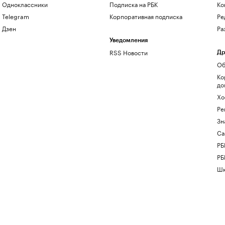
Одноклассники
Подписка на РБК
Ко
Telegram
Корпоративная подписка
Ре
Дзен
Ра
Уведомления
RSS Новости
Др
Об
Ко
до
Хо
Ре
Зн
Са
РБ
РБ
Шк