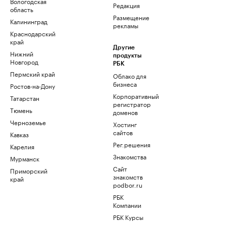
Вологодская
Редакция
область
Размещение
Калининград
рекламы
Краснодарский
край
Другие
Нижний
продукты
Новгород
РБК
Пермский край
Облако для
бизнеса
Ростов-на-Дону
Корпоративный
Татарстан
регистратор
Тюмень
доменов
Черноземье
Хостинг
сайтов
Кавказ
Рег.решения
Карелия
Знакомства
Мурманск
Сайт
Приморский
знакомств
край
podbor.ru
РБК
Компании
РБК Курсы