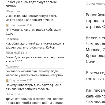
новом учебном году будут дольше
Фото: Алек
зимних
Общество
Российск
Ученые нашли неожиданную связь
между кофе и здоровьем печени
города, в
Подписка на РБК
страны. 
NYT узнала, какого лидера Кубы ищут
США
Всего в с
Политика
Чемпиона
Как облигационный долг помог решить
задачи реального бизнеса. Кейсы
Москва, С
РБК и МСП Банк
Краснодар
Глава Адыгеи рассказал о последствиях
Сочи.
атаки БПЛА
Политика
Генеалогический бум: почему люди
В этом го
массово увлеклись семейной историей
гостевые 
Подписка на РБК
Почему инвесторы выбирают офисы в
оживленных районах Москвы
Как писал
РБК и Upside
калининг
Трамп отпросился с заседания Госдепа
Чемпиона
пораньше, чтобы «вести войну». Видео