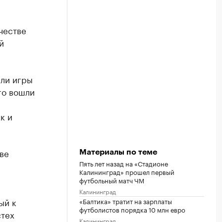
честве
й
или игры
го вошли
к и
ве
Материалы по теме
Пять лет назад на «Стадионе
Калининград» прошел первый
футбольный матч ЧМ
Калининград
ый к
«Балтика» тратит на зарплаты
футболистов порядка 10 млн евро
тех
Калининград