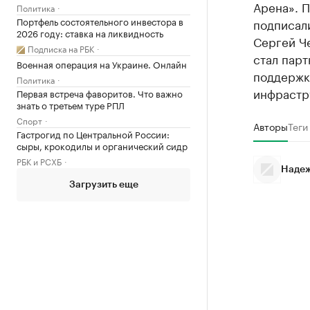
Арена». 
Политика
Портфель состоятельного инвестора в
подписал
2026 году: ставка на ликвидность
Сергей Че
Подписка на РБК
стал парт
Военная операция на Украине. Онлайн
поддержку
Политика
инфрастр
Первая встреча фаворитов. Что важно
знать о третьем туре РПЛ
Спорт
Авторы
Теги
Гастрогид по Центральной России:
сыры, крокодилы и органический сидр
РБК и РСХБ
Надеж
Загрузить еще