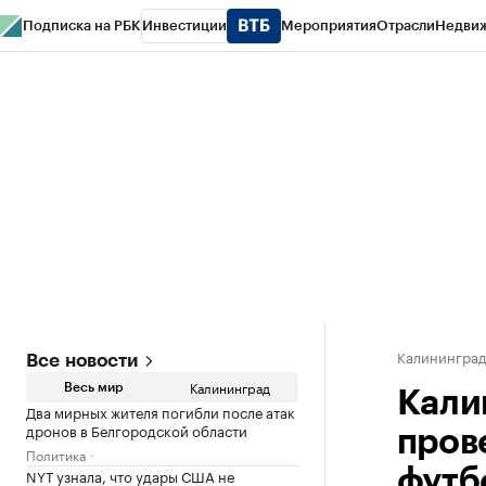
Подписка на РБК
Инвестиции
Мероприятия
Отрасли
Недви
РБК Life
Тренды
Визионеры
Национальные проекты
Город
Стиль
Кр
Спецпроекты СПб
Конференции СПб
Спецпроекты
Проверка конт
Калинингра
Все новости
Калининград
Весь мир
Кали
Два мирных жителя погибли после атак
дронов в Белгородской области
пров
Политика
NYT узнала, что удары США не
футб