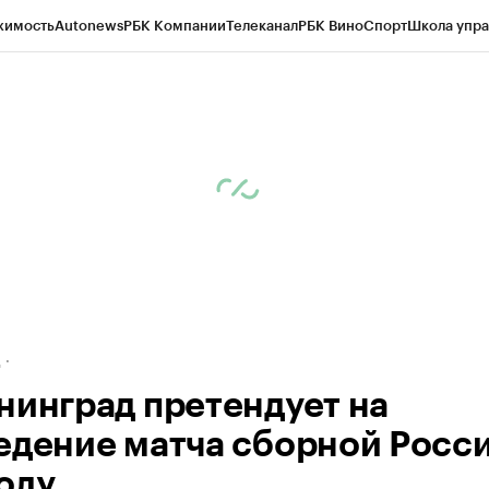
жимость
Autonews
РБК Компании
Телеканал
РБК Вино
Спорт
Школа упра
ипто
РБК Бизнес-среда
Дискуссионный клуб
Исследования
Кредитные 
рагентов
Политика
Экономика
Бизнес
Технологии и медиа
Финансы
Рын
д
нинград претендует на
едение матча сборной Росси
олу