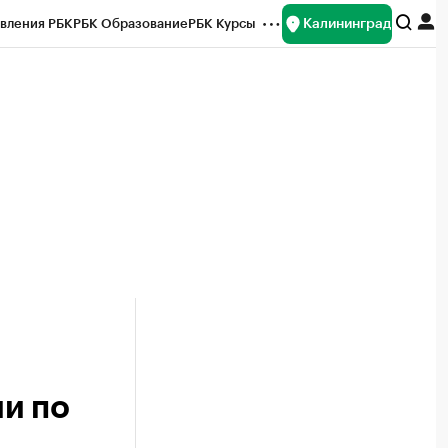
Калининград
вления РБК
РБК Образование
РБК Курсы
рейтинги
Франшизы
Газета
ок наличной валюты
и по