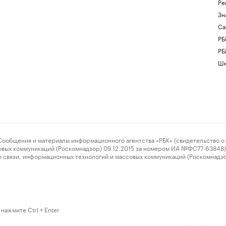
Ре
Зн
Са
РБ
РБ
Шк
ения и материалы информационного агентства «РБК» (свидетельство о 
овых коммуникаций (Роскомнадзор) 09.12.2015 за номером ИА №ФС77-63848) 
 связи, информационных технологий и массовых коммуникаций (Роскомнадз
нажмите Ctrl + Enter