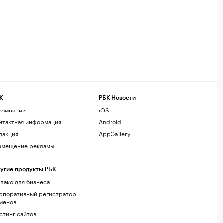
К
РБК Новости
компании
iOS
нтактная информация
Android
дакция
AppGallery
змещение рекламы
угие продукты РБК
лако для бизнеса
рпоративный регистратор
менов
стинг сайтов