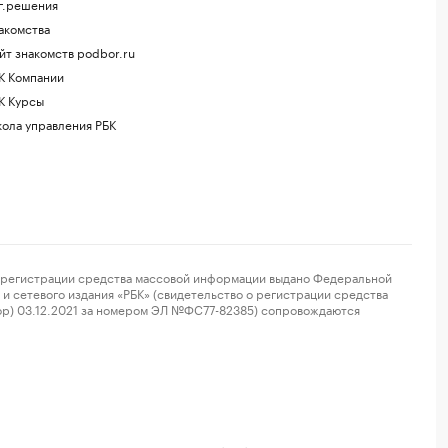
г.решения
акомства
йт знакомств podbor.ru
К Компании
К Курсы
ола управления РБК
регистрации средства массовой информации выдано Федеральной
и сетевого издания «РБК» (свидетельство о регистрации средства
ор) 03.12.2021 за номером ЭЛ №ФС77-82385) сопровождаются