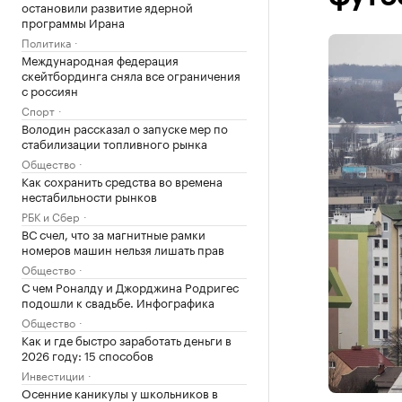
остановили развитие ядерной
программы Ирана
Политика
Международная федерация
скейтбординга сняла все ограничения
с россиян
Спорт
Володин рассказал о запуске мер по
стабилизации топливного рынка
Общество
Как сохранить средства во времена
нестабильности рынков
РБК и Сбер
ВС счел, что за магнитные рамки
номеров машин нельзя лишать прав
Общество
С чем Роналду и Джорджина Родригес
подошли к свадьбе. Инфографика
Общество
Как и где быстро заработать деньги в
2026 году: 15 способов
Инвестиции
Осенние каникулы у школьников в