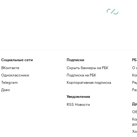
Социальные сети
Подписки
РБ
ВКонтакте
Скрыть баннеры на РБК
О 
Одноклассники
Подписка на РБК
Ко
Telegram
Корпоративная подписка
Ре
Дзен
Ра
Уведомления
RSS Новости
Др
Об
Ко
до
Хо