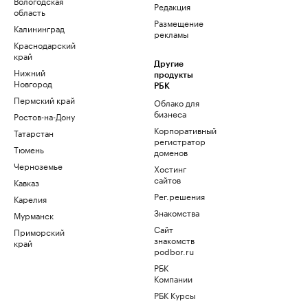
Вологодская
Редакция
область
Размещение
Калининград
рекламы
Краснодарский
край
Другие
Нижний
продукты
Новгород
РБК
Пермский край
Облако для
бизнеса
Ростов-на-Дону
Корпоративный
Татарстан
регистратор
Тюмень
доменов
Черноземье
Хостинг
сайтов
Кавказ
Рег.решения
Карелия
Знакомства
Мурманск
Сайт
Приморский
знакомств
край
podbor.ru
РБК
Компании
РБК Курсы