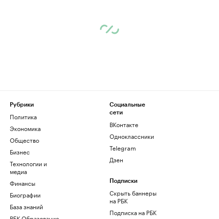
Рубрики
Социальные
сети
Политика
ВКонтакте
Экономика
Одноклассники
Общество
Telegram
Бизнес
Дзен
Технологии и
медиа
Финансы
Подписки
Скрыть баннеры
Биографии
на РБК
База знаний
Подписка на РБК
РБК Образование