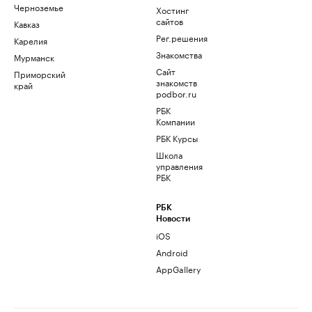
Черноземье
Хостинг
сайтов
Кавказ
Рег.решения
Карелия
Знакомства
Мурманск
Сайт
Приморский
знакомств
край
podbor.ru
РБК
Компании
РБК Курсы
Школа
управления
РБК
РБК
Новости
iOS
Android
AppGallery