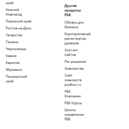
край
Другие
Нижний
продукты
Новгород
РБК
Пермский край
Облако для
бизнеса
Ростов-на-Дону
Корпоративный
Татарстан
регистратор
Тюмень
доменов
Черноземье
Хостинг
сайтов
Кавказ
Рег.решения
Карелия
Знакомства
Мурманск
Сайт
Приморский
знакомств
край
podbor.ru
РБК
Компании
РБК Курсы
Школа
управления
РБК