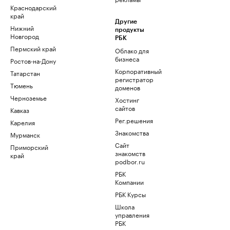
Краснодарский
край
Другие
Нижний
продукты
Новгород
РБК
Пермский край
Облако для
бизнеса
Ростов-на-Дону
Корпоративный
Татарстан
регистратор
Тюмень
доменов
Черноземье
Хостинг
сайтов
Кавказ
Рег.решения
Карелия
Знакомства
Мурманск
Сайт
Приморский
знакомств
край
podbor.ru
РБК
Компании
РБК Курсы
Школа
управления
РБК