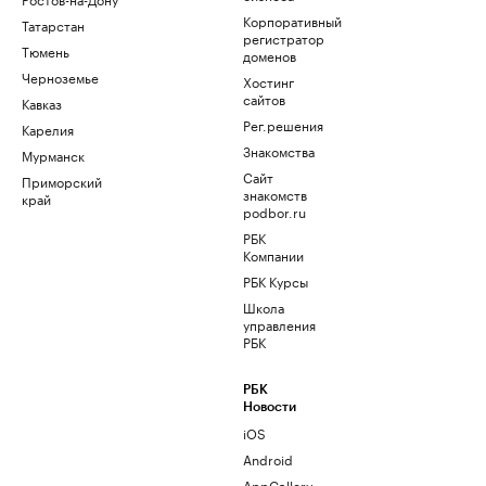
Корпоративный
Татарстан
регистратор
Тюмень
доменов
Черноземье
Хостинг
сайтов
Кавказ
Рег.решения
Карелия
Знакомства
Мурманск
Сайт
Приморский
знакомств
край
podbor.ru
РБК
Компании
РБК Курсы
Школа
управления
РБК
РБК
Новости
iOS
Android
AppGallery