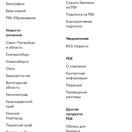
Скрыть баннеры
Биографии
на РБК
База знаний
Подписка на РБК
РБК Образование
Корпоративная
подписка
Новости
регионов
Уведомления
Санкт-Петербург
RSS Новости
и область
Екатеринбург
РБК
Новосибирск
О компании
Омск
Контактная
Башкортостан
информация
Вологодская
Редакция
область
Размещение
Калининград
рекламы
Краснодарский
край
Другие
Нижний
продукты
Новгород
РБК
Пермский край
Облако для
бизнеса
Ростов-на-Дону