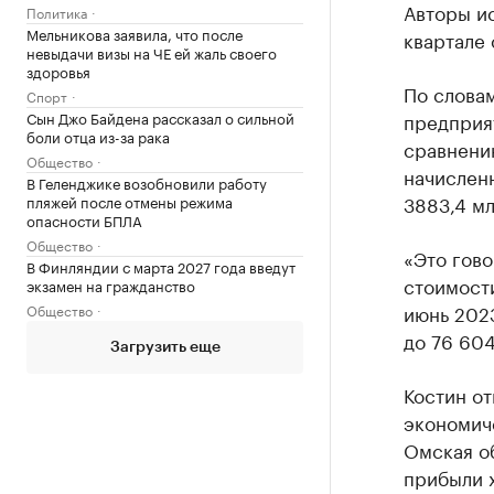
Авторы и
Политика
Мельникова заявила, что после
квартале 
невыдачи визы на ЧЕ ей жаль своего
здоровья
По словам
Спорт
Сын Джо Байдена рассказал о сильной
предприят
боли отца из-за рака
сравнени
Общество
начисленн
В Геленджике возобновили работу
3883,4 мл
пляжей после отмены режима
опасности БПЛА
Общество
«Это гов
В Финляндии с марта 2027 года введут
стоимости
экзамен на гражданство
июнь 2023
Общество
до 76 604
Загрузить еще
Костин от
экономиче
Омская об
прибыли х