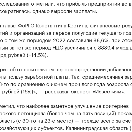
сследования отметили, что прибыль предприятий во 
сократилась, однако выросли зарплаты.
 главы ФоРГО Константина Костина, финансовые рез
ий и организаций за первое полугодие текущего год
ю с тем же периодом 2022 составили 88,6%, при это
ый за тот же период НДС увеличился с 3389,4 млрд 
рд рублей (+14,5%).
орит об относительном перераспределении добавлен
 в пользу заработной платы. Так, среднемесячная зар
-го по сравнению с июнем прошлого года возросла с
 рублей (15%)», — рассказал эксперт
«Известиям»
.
метил, что наиболее заметное улучшение критериев
ского потенциала (более чем на пять позиций) показ
ласть (с 30-го на 23-е место) — прежде всего за сче
озяйствующих субъектов, Калининградская область (