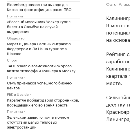
Фото: Алек
Bloomberg назвал три выхода для
Киева на фоне дефицита ракет ПВО
Политика
Калинингр
«Веселый молочник» Уолкер купил
9 место 
билеты в Стамбул на случай
выдворения
потенциа
Общество
на основа
Марат и Динара Сафины сыграют с
Федерером и Ли На на турнире в
Рейтинг 
Шанхае
Спорт
заработно
ТАСС узнал о возможности скорого
Калинингр
визита Уиткоффа и Кушнера в Москву
квартала 
Политика
месте.
Семь признаков успешного бизнес-
центра
РБК и Upside
Сильнейш
Карапетян поблагодарил сторонников,
десятку т
посещавших его во время ареста
Красноярс
Политика
Зеленский заявил о почти полном
Ленингра
отсутствии целых тепловых
электростанций