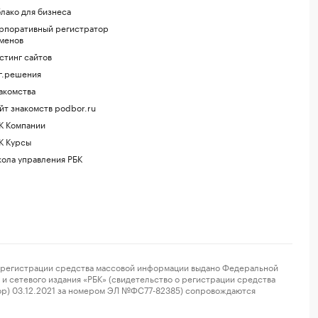
лако для бизнеса
рпоративный регистратор
менов
стинг сайтов
г.решения
акомства
йт знакомств podbor.ru
К Компании
К Курсы
ола управления РБК
регистрации средства массовой информации выдано Федеральной
и сетевого издания «РБК» (свидетельство о регистрации средства
ор) 03.12.2021 за номером ЭЛ №ФС77-82385) сопровождаются