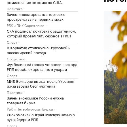
помилование не помогло США
Политика
Зачем инвестировать в торговые
пространства на первых этажах
РБК и ПИК Серия плюс
СКА подписал контракт с защитником,
который провел пять сезонов в НХЛ
Спорт
В Хорватии столкнулись грузовой и
пассажирский поезда
Общество
Футболист «Акрона» установил рекорд
РПЛ по заблокированным ударам
Спорт
МИД Болгарии вызвал посла Украины
из-за взрыва беспилотника
Политика
Зачем экономике России нужна
товарная биржа
РБК и Петербургская Биржа
«Локомотив» сыграл нулевую ничью с
аутсайдером РПЛ
Спорт