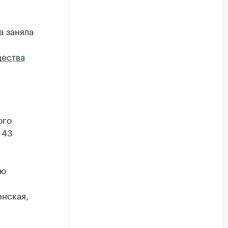
а заняла
щества
ого
 43
ую
енская,