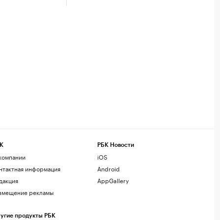
К
РБК Новости
компании
iOS
нтактная информация
Android
дакция
AppGallery
змещение рекламы
угие продукты РБК