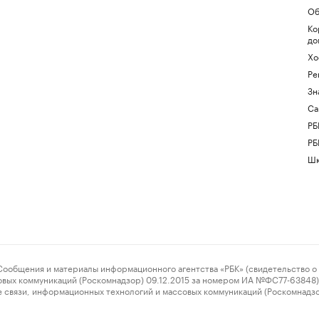
Об
Ко
до
Хо
Ре
Зн
Са
РБ
РБ
Шк
ения и материалы информационного агентства «РБК» (свидетельство о 
овых коммуникаций (Роскомнадзор) 09.12.2015 за номером ИА №ФС77-63848) 
 связи, информационных технологий и массовых коммуникаций (Роскомнадз