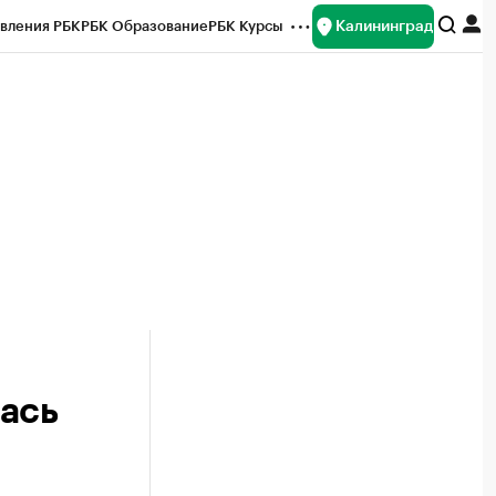
Калининград
вления РБК
РБК Образование
РБК Курсы
рейтинги
Франшизы
Газета
ок наличной валюты
ась