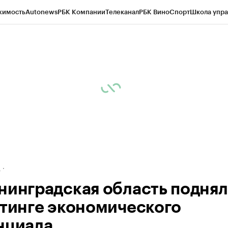
жимость
Autonews
РБК Компании
Телеканал
РБК Вино
Спорт
Школа упра
ипто
РБК Бизнес-среда
Дискуссионный клуб
Исследования
Кредитные 
рагентов
Политика
Экономика
Бизнес
Технологии и медиа
Финансы
Рын
д
нинградская область поднял
йтинге экономического
нциала