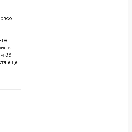
ервое
нге
ия в
ам 36
отя еще