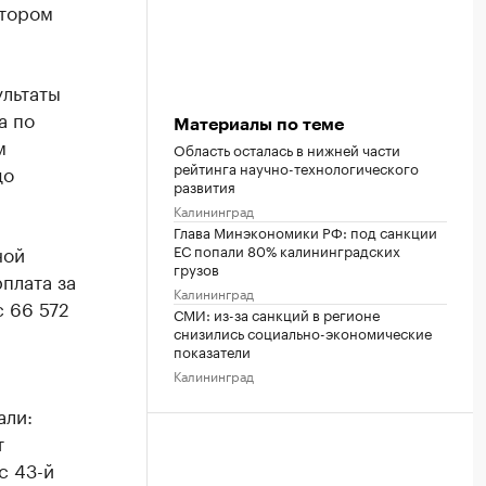
втором
ультаты
а по
Материалы по теме
м
Область осталась в нижней части
рейтинга научно-технологического
до
развития
Калининград
Глава Минэкономики РФ: под санкции
ной
ЕС попали 80% калининградских
грузов
плата за
Калининград
 66 572
СМИ: из-за санкций в регионе
снизились социально-экономические
показатели
Калининград
али:
т
с 43-й