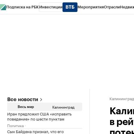
Подписка на РБК
Инвестиции
Мероприятия
Отрасли
Недви
РБК Life
Тренды
Визионеры
Национальные проекты
Город
Стиль
Кр
Спецпроекты СПб
Конференции СПб
Спецпроекты
Проверка конт
Калинингра
Все новости
Калининград
Весь мир
Кали
Иран предложил США «исправить
поведение» по шести пунктам
в ре
Политика
Сын Байдена признал, что его
поте