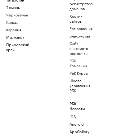
регистратор
Тюмень
доменов
Черноземье
Хостинг
сайтов
Кавказ
Рег.решения
Карелия
Знакомства
Мурманск
Сайт
Приморский
знакомств
край
podbor.ru
РБК
Компании
РБК Курсы
Школа
управления
РБК
РБК
Новости
iOS
Android
AppGallery