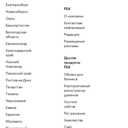
Екатеринбург
РБК
Новосибирск
О компании
Омск
Контактная
Башкортостан
информация
Вологодская
Редакция
область
Размещение
Калининград
рекламы
Краснодарский
край
Другие
Нижний
продукты
Новгород
РБК
Пермский край
Облако для
бизнеса
Ростов-на-Дону
Корпоративный
Татарстан
регистратор
Тюмень
доменов
Черноземье
Хостинг
сайтов
Кавказ
Рег.решения
Карелия
Знакомства
Мурманск
Сайт
Приморский